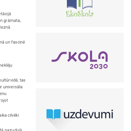
tācijā
 un grāmata,
gleznā
nā un fascinē
meklēju
ultūrvidē, tas
ir universāla
ienu
rojot
ika cilvēki
idā pazuduši