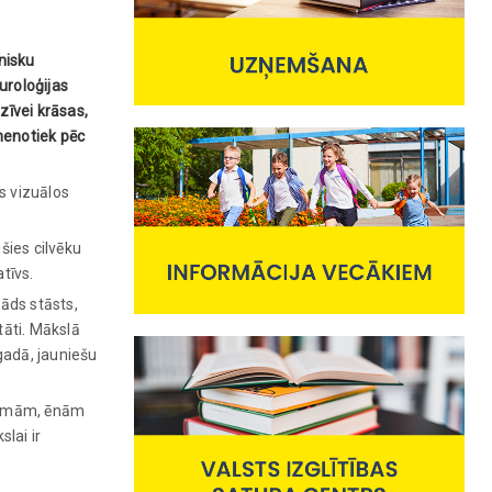
nisku
turoloģijas
zīvei krāsas,
 nenotiek pēc
s vizuālos
šies cilvēku
tīvs.
kāds stāsts,
tāti. Mākslā
gadā, jauniešu
aismām, ēnām
lai ir