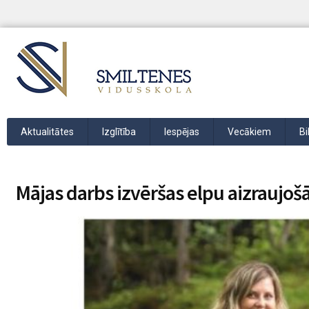
Aktualitātes
Izglītība
Iespējas
Vecākiem
Bi
Mājas darbs izvēršas elpu aizraujo