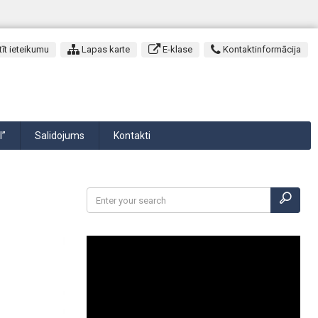
īt ieteikumu
Lapas karte
E-klase
Kontaktinformācija
I”
Salidojums
Kontakti