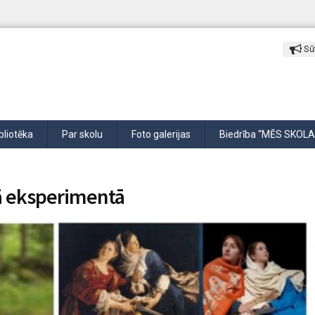
Sūt
bliotēka
Par skolu
Foto galerijas
Biedrība “MĒS SKOLA
šā eksperimentā