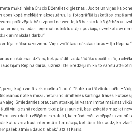
kmeta mākslinieka Orācio Džentileski gleznas „Judīte un viņas kalpon
n abas kopā meklējām aksesuārus, lai fotogrāfijā izskatītos iespējami
ums palīdzēja labāk izprast ne vien to, kā baroka laikā ģērbās un izs
s un emocijas rodas, ieņemot noteiktu stāju, pozīciju, uzvelkot sev ner
skāk arī mākslas darbu.”
ezentēja reālisma virzienu. Viņu izvēlētais mākslas darbs – Iļja Repina 
as no ikdienas dzīves, tiek parādīti visdažādāko sociālo slāņu cilvēki,
eraudzījām Repina darbu, uzreiz iztēlē redzējām, kā to varētu attēlot
jo viņi kuģa vietā velk mašīnu “Lada”. “Patika arī šī vārdu spēle – Vol
. Bildēšanās notika mežā, netālu no Smiltenes kartinga trases. Fotosesij
, kā vajag. Smiedamies braucām atpakaļ, lai varam imitēt mašīnas vilkš
uši vīri, gleznā redzami tikai pāris jaunieši, kas izskatās mazliet neveik
Mēs ar savu darbu vēlējāmies pateikt, ka mūsdienās vilcējspēks var būt 
s katrs var atrast internetā informāciju, bet tās ir tik daudz, ka izlasīt
ēr paliek atmiņā daudz labāk,” atzīst Kārlis.