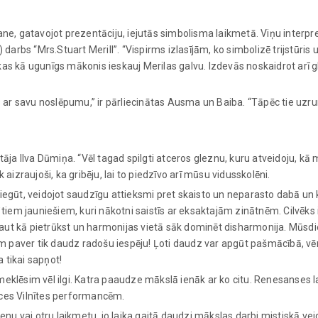
, gatavojot prezentāciju, iejutās simbolisma laikmetā. Viņu interpre
) darbs “Mrs.Stuart Merill”. “Vispirms izlasījām, ko simbolizē trijstūris
kas kā ugunīgs mākonis ieskauj Merilas galvu. Izdevās noskaidrot arī 
ar savu noslēpumu,” ir pārliecinātas Ausma un Baiba. “Tāpēc tie uzru
tāja Ilva Dūmiņa. “Vēl tagad spilgti atceros gleznu, kuru atveidoju, kā 
 aizraujoši, ka gribēju, lai to piedzīvo arī mūsu vidusskolēni.
iegūt, veidojot saudzīgu attieksmi pret skaisto un neparasto dabā un k
 tiem jauniešiem, kuri nākotni saistīs ar eksaktajām zinātnēm. Cilvēks 
u kaut kā pietrūkst un harmonijas vietā sāk dominēt disharmonija. Mūsd
iem paver tik daudz radošu iespēju! Ļoti daudz var apgūt pašmācībā, vē
 tikai sapņot!
eklēsim vēl ilgi. Katra paaudze mākslā ienāk ar ko citu. Renesanses la
nces Vilnītes performancēm.
ienu vai otru laikmetu, jo laika gaitā daudzi mākslas darbi mistiskā ve