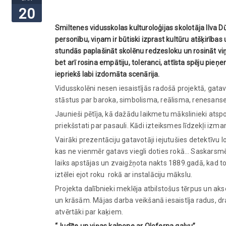
20
Smiltenes vidusskolas kulturoloģijas skolotāja Ilva D
personību, viņam ir būtiski izprast kultūru atšķirības 
stundās paplašināt skolēnu redzesloku un rosināt viņ
bet arī rosina empātiju, toleranci, attīsta spēju pie
iepriekš labi izdomāta scenārija.
Vidusskolēni nesen iesaistījās radošā projektā, gat
stāstus par baroka, simbolisma, reālisma, renesans
Jaunieši pētīja, kā dažādu laikmetu mākslinieki atspo
priekšstati par pasauli. Kādi izteiksmes līdzekļi izman
Vairāki prezentāciju gatavotāji iejutušies detektīvu
kas ne vienmēr gatavs viegli doties rokā… Saskarsmē 
laiks apstājas un zvaigžņota nakts 1889.gadā, kad t
iztēlei ejot roku rokā ar instalāciju mākslu.
Projekta dalībnieki meklēja atbilstošus tērpus un a
un krāsām. Mājas darba veikšanā iesaistīja radus, d
atvērtāki par kaķiem.
“Judīte un viņas kalpone ar Oloferna galvu”