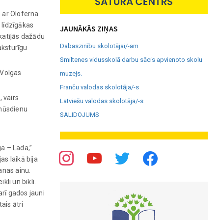
e ar Oloferna
 līdzīgākas
JAUNĀKĀS ZIŅAS
katījās dažādu
Dabaszinību skolotājai/-am
aksturīgu
Smiltenes vidusskolā darbu sācis apvienoto skolu
“Volgas
muzejs.
Franču valodas skolotāja/-s
 vairs
Latviešu valodas skolotāja/-s
 mūsdienu
SALIDOJUMS
ga – Lada,”
as laikā bija
anas ainu.
li un bikli.
arī gados jauni
ais ātri