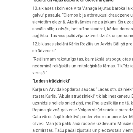
10.a klases skolniece Vita Vanaga iejutās baroka lai
galvu” pasaulē. “Ciemos bija atbraukusi draudzene u
sievietēm gleznā. Aizrāvāmies ne pa jokam. Šis uzdev
sociālo slāņu cilvēki, bet arī noskaidrot, kādas doma
apģērbu. Tas viss palīdzēja uztvert dziļāk un personi
12.b klases skolēni Kārlis Rozītis un Arvīds Bāliņš pr
strūdzinieki”.
“Reālismam raksturīgs tas, ka mākslā atspoguļotas ain
nedominē reliģiskās un mitoloģiskās tēmas. Tiklīdz i
versijā.”
“Ladas strūdzinieki”
Kārļa un Arvīda kopdarbs saucas “Ladas strūdzinieki”, 
stāsta Kārlis. “Abula strūdzinieki” tik labi neskanētu
uzsnidzis neliels sniedziņš, mašīna aizslīdēja ne tā
Repina gleznā galvenie Volgas strūdzinieki ir pieredzēj
Gala vārds šajā kolektīvā pieder vīriem ar pieredzi. 
cilvēki. Man ļoti patīk šādi radošie uzdevumi. Mūsdienā
aizmirstas. Taču paša izjustais un piedzīvotais vienm