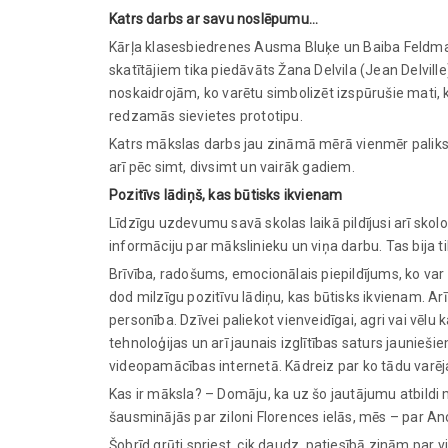
Katrs darbs ar savu noslēpumu…
Kārļa klasesbiedrenes Ausma Bluķe un Baiba Feldmane
skatītājiem tika piedāvāts Žana Delvila (Jean Delville
noskaidrojām, ko varētu simbolizēt izspūrušie mati, 
redzamās sievietes prototipu.
Katrs mākslas darbs jau zināmā mērā vienmēr paliks 
arī pēc simt, divsimt un vairāk gadiem.
Pozitīvs lādiņš, kas būtisks ikvienam
Līdzīgu uzdevumu savā skolas laikā pildījusi arī skolo
informāciju par mākslinieku un viņa darbu. Tas bija tik
Brīvība, radošums, emocionālais piepildījums, ko var 
dod milzīgu pozitīvu lādiņu, kas būtisks ikvienam. Arī
personība. Dzīvei paliekot vienveidīgai, agri vai vēl
tehnoloģijas un arī jaunais izglītības saturs jaunieš
videopamācības internetā. Kādreiz par ko tādu varēja
Kas ir māksla? – Domāju, ka uz šo jautājumu atbildi m
šausminājās par ziloni Florences ielās, mēs – par A
Šobrīd grūti spriest, cik daudz patiesībā zinām par v