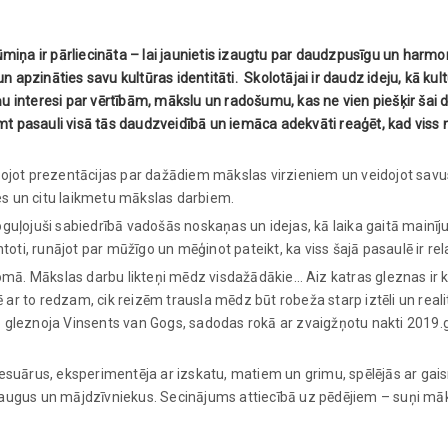
ūmiņa ir pārliecināta – lai jaunietis izaugtu par daudzpusīgu un harmo
un apzināties savu kultūras identitāti. Skolotājai ir daudz ideju, kā kul
u interesi par vērtībām, mākslu un radošumu, kas ne vien piešķir šai d
ņemt pasauli visā tās daudzveidībā un iemāca adekvāti reaģēt, kad viss
avojot prezentācijas par dažādiem mākslas virzieniem un veidojot savu
es un citu laikmetu mākslas darbiem.
guļojuši sabiedrībā vadošās noskaņas un idejas, kā laika gaitā mainīju
toti, runājot par mūžīgo un mēģinot pateikt, ka viss šajā pasaulē ir rela
 lomā. Mākslas darbu likteņi mēdz visdažādākie… Aiz katras gleznas ir 
ar to redzam, cik reizēm trausla mēdz būt robeža starp iztēli un reali
o gleznoja Vinsents van Gogs, sadodas rokā ar zvaigžņotu nakti 2019.
ksesuārus, eksperimentēja ar izskatu, matiem un grimu, spēlējās ar g
raugus un mājdzīvniekus. Secinājums attiecībā uz pēdējiem – suņi māks