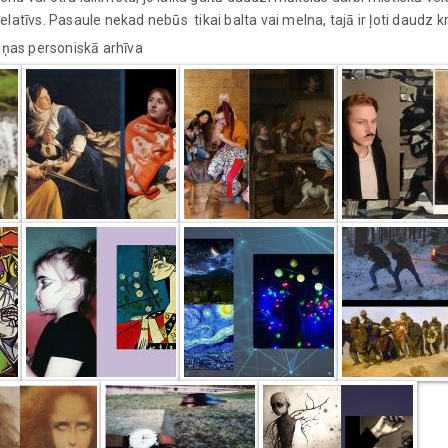
relatīvs. Pasaule nekad nebūs tikai balta vai melna, tajā ir ļoti daudz 
iņas personiskā arhīva