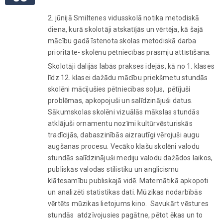
2. jūnijā Smiltenes vidusskolā notika metodiskā
diena, kurā skolotāji atskatījās un vērtēja, kā šajā
mācību gadā īstenota skolas metodiskā darba
prioritāte- skolēnu pētniecības prasmju attīstīšana.
Skolotāji dalījās labās prakses idejās, kā no 1. klases
līdz 12. klasei dažādu mācību priekšmetu stundās
skolēni mācījušies pētniecības soļus, pētījuši
problēmas, apkopojuši un salīdzinājuši datus.
Sākumskolas skolēni vizuālās mākslas stundās
atklājuši ornamentu nozīmi kultūrvēsturiskās
tradīcijās, dabaszinībās aizrautīgi vērojuši augu
augšanas procesu. Vecāko klašu skolēni valodu
stundās salīdzinājuši mediju valodu dažādos laikos,
publiskās valodas stilistiku un anglicismu
klātesamību publiskajā vidē. Matemātikā apkopoti
un analizēti statistikas dati. Mūzikas nodarbībās
vērtēts mūzikas lietojums kino. Savukārt vēstures
stundās atdzīvojusies pagātne, pētot ēkas un to