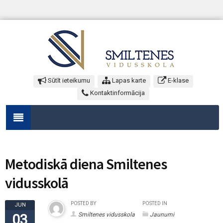
Sūtīt ieteikumu
Lapas karte
E-klase
Kontaktinformācija
Metodiskā diena Smiltenes
vidusskolā
POSTED BY
POSTED IN
JUN
Smiltenes vidusskola
Jaunumi
03