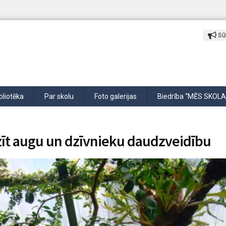
Sūt
bliotēka
Par skolu
Foto galerijas
Biedrība “MĒS SKOLA
zīt augu un dzīvnieku daudzveidību