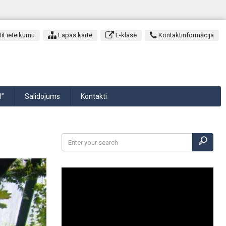
īt ieteikumu
Lapas karte
E-klase
Kontaktinformācija
I”
Salidojums
Kontakti