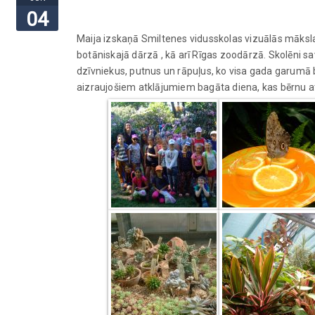
04
Maija izskaņā Smiltenes vidusskolas vizuālās māksla
botāniskajā dārzā , kā arī Rīgas zoodārzā. Skolēni 
dzīvniekus, putnus un rāpuļus, ko visa gada garumā bi
aizraujošiem atklājumiem bagāta diena, kas bērnu at