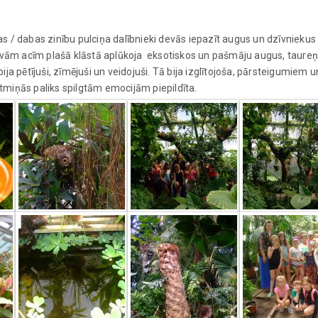
s / dabas zinību pulciņa dalībnieki devās iepazīt augus un dzīvniekus
savām acīm plašā klāstā aplūkoja eksotiskos un pašmāju augus, taureņu
ja pētījuši, zīmējuši un veidojuši. Tā bija izglītojoša, pārsteigumiem 
miņās paliks spilgtām emocijām piepildīta.