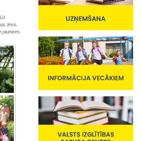
 LU
s, zivis,
un jauniem,