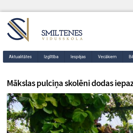
Aktualitātes
Izglītība
Iespējas
Vecākiem
Bi
Mākslas pulciņa skolēni dodas iepa