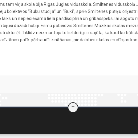
rms tam viņa skola bija Rīgas Juglas vidusskola. Smiltenes vidussko
deju kolektīvos “Buku studija” un “Buki”, spēlē Smiltenes pūtēju orķest
jāplāno laiks un nepieciešama liela pašdisciplīna un gribasspēks, lai ap
 bijuši dažādi hobiji. Esmu pabeidzis Smiltenes Mūzikas skolas mežra
trukturēt. Tiklīdz neizmantoju to lietderīgi, ir sajūta, ka kaut ko būt
, arī Jānim patīk pārbaudīt zināšanas, piedaloties skolas erudīcijas kon