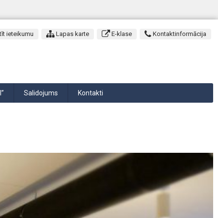
īt ieteikumu
Lapas karte
E-klase
Kontaktinformācija
I”
Salidojums
Kontakti