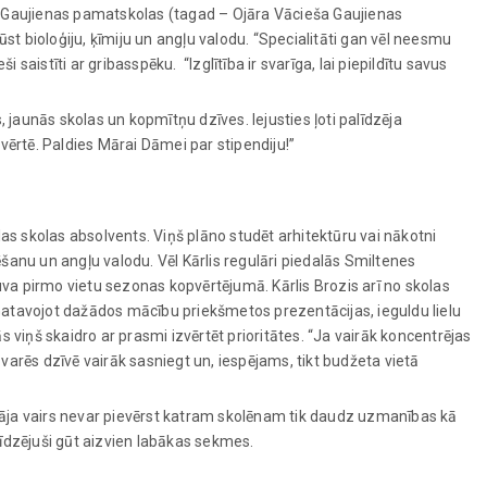
a Gaujienas pamatskolas (tagad – Ojāra Vācieša Gaujienas
st bioloģiju, ķīmiju un angļu valodu. “Specialitāti gan vēl neesmu
aistīti ar gribasspēku. “Izglītība ir svarīga, lai piepildītu savus
aunās skolas un kopmītņu dzīves. Iejusties ļoti palīdzēja
vērtē. Paldies Mārai Dāmei par stipendiju!”
as skolas absolvents. Viņš plāno studēt arhitektūru vai nākotni
ēšanu un angļu valodu. Vēl Kārlis regulāri piedalās Smiltenes
a pirmo vietu sezonas kopvērtējumā. Kārlis Brozis arī no skolas
“Gatavojot dažādos mācību priekšmetos prezentācijas, ieguldu lielu
viņš skaidro ar prasmi izvērtēt prioritātes. “Ja vairāk koncentrējas
 varēs dzīvē vairāk sasniegt un, iespējams, tikt budžeta vietā
tāja vairs nevar pievērst katram skolēnam tik daudz uzmanības kā
līdzējuši gūt aizvien labākas sekmes.