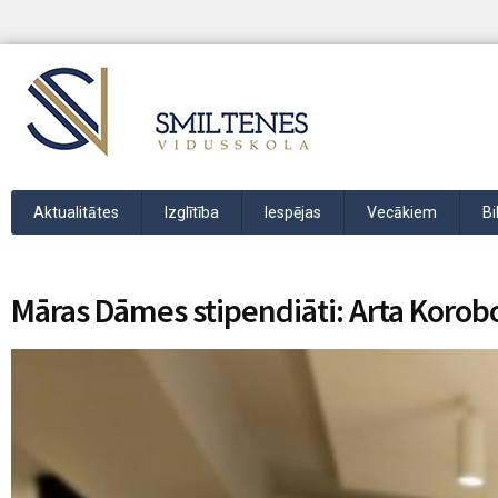
Aktualitātes
Izglītība
Iespējas
Vecākiem
Bi
Māras Dāmes stipendiāti: Arta Korobo