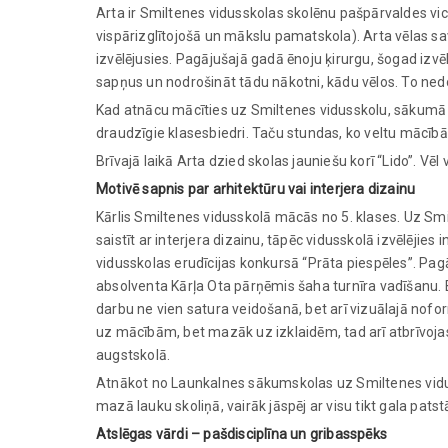
Arta ir Smiltenes vidusskolas skolēnu pašpārvaldes v
vispārizglītojošā un mākslu pamatskola). Arta vēlas sav
izvēlējusies. Pagājušajā gadā ēnoju ķirurgu, šogad izvēlē
sapņus un nodrošināt tādu nākotni, kādu vēlos. To nedo
Kad atnācu mācīties uz Smiltenes vidusskolu, sākumā b
draudzīgie klasesbiedri. Taču stundas, ko veltu mācībā
Brīvajā laikā Arta dzied skolas jauniešu korī “Lido”. Vēl 
Motivē sapnis par arhitektūru vai interjera dizainu
Kārlis Smiltenes vidusskolā mācās no 5. klases. Uz Smi
saistīt ar interjera dizainu, tāpēc vidusskolā izvēlēji
vidusskolas erudīcijas konkursā “Prāta piespēles”. Pa
absolventa Kārļa Ota pārņēmis šaha turnīra vadīšanu. B
darbu ne vien satura veidošanā, bet arī vizuālajā nofor
uz mācībām, bet mazāk uz izklaidēm, tad arī atbrīvojas 
augstskolā.
Atnākot no Launkalnes sākumskolas uz Smiltenes vidus
mazā lauku skoliņā, vairāk jāspēj ar visu tikt gala pat
Atslēgas vārdi – pašdisciplīna un gribasspēks