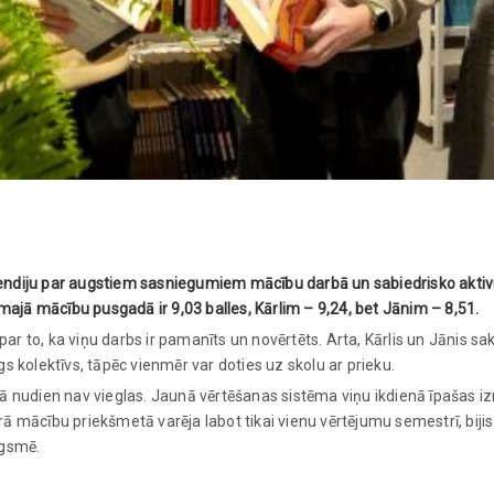
diju par augstiem sasniegumiem mācību darbā un sabiedrisko aktivitāt
majā mācību pusgadā ir 9,03 balles, Kārlim – 9,24, bet Jānim – 8,51.
, par to, ka viņu darbs ir pamanīts un novērtēts. Arta, Kārlis un Jānis sa
gs kolektīvs, tāpēc vienmēr var doties uz skolu ar prieku.
lā nudien nav vieglas. Jaunā vērtēšanas sistēma viņu ikdienā īpašas izma
trā mācību priekšmetā varēja labot tikai vienu vērtējumu semestrī, biji
ugsmē.