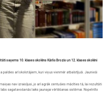
i saņems 10. klases skolēns Kārlis Brozis un 12. klases skolēni
ka paldies arī skolotājiem, kuri viņus vienmēr atbalstījuši. Jaunieši
iņas nav izraisījusi, jo arī agrāk centušies mācīties tā, lai rezultāti
s labs sagatavošanās laiks jaunajai vērtēšanas sistēmai. Nopelnīto