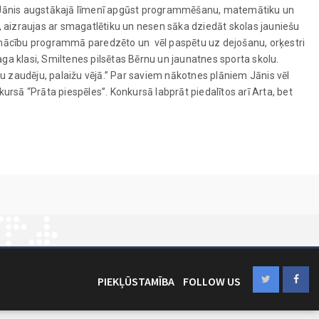
lā Jānis augstākajā līmenī apgūst programmēšanu, matemātiku un
rī, aizraujas ar smagatlētiku un nesen sāka dziedāt skolas jauniešu
gūtu mācību programmā paredzēto un vēl paspētu uz dejošanu, orķestri
ga klasi, Smiltenes pilsētas Bērnu un jaunatnes sporta skolu.
isku zaudēju, palaižu vējā.” Par saviem nākotnes plāniem Jānis vēl
kursā “Prāta piespēles”. Konkursā labprāt piedalītos arī Arta, bet
PIEKĻŪSTAMĪBA
FOLLOW US