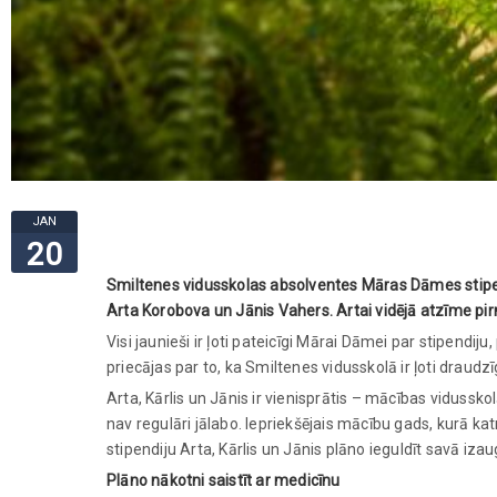
JAN
20
Smiltenes vidusskolas absolventes Māras Dāmes stipen
Arta Korobova un Jānis Vahers. Artai vidējā atzīme pir
Visi jaunieši ir ļoti pateicīgi Mārai Dāmei par stipendiju
priecājas par to, ka Smiltenes vidusskolā ir ļoti draudzī
Arta, Kārlis un Jānis ir vienisprātis – mācības vidussko
nav regulāri jālabo. Iepriekšējais mācību gads, kurā ka
stipendiju Arta, Kārlis un Jānis plāno ieguldīt savā iza
Plāno nākotni saistīt ar medicīnu