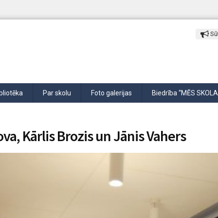
Sūt
bliotēka
Par skolu
Foto galerijas
Biedrība “MĒS SKOLA
va, Kārlis Brozis un Jānis Vahers