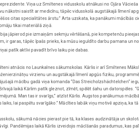
iceprezidente. Viņa uz Smiltenes vidusskolu atnākusi no Ojāra Vācieš
u nākotni saistīt ar medicīnu, tāpēc vidusskolā augstākajā līmenī apgū
šos citas specialitātes ārstu.” Arta uzskata, ka panākumi mācībās cieši s
māju tikai materiālā ziņā.
ija jāpierod pie izmaiņām sekmju vērtēšanā, pie kompetenču pieejas, j
m, ir garas, tāpēc īpašs prieks, ka mūsu ieguldīto darbu pamana un no
viņai patīk aktīvi pavadīt brīvo laiku pie dabas.
lteni atnācis no Launkalnes sākumskolas. Kārlis ir arī Smiltenes Māksl
es inženierzinātņu virzienu un augstākajā līmenī apgūs fiziku, programm
gājušajā mācību gadā viņa komanda “Das Streicholzshächtelchen“ ieguv
rīvajā laikā Kārlim patīk gleznot, zīmēt, spēlēt šahu un datorspēles. 
mējumā. Man tas ir svarīgs,” atzīst Kārlis. Augstos panākumus mācībās 
laiks, lai paspētu svarīgāko.” Mācīties labāk viņu motivē apziņa, ka tā
skolu, sākumā nācies pierast pie tā, ka klases audzinātāja un skolo
stāvīgi. Pandēmijas laikā Kārlis izveidojis mācīšanās paradumus, kas pa