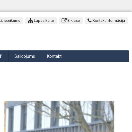
īt ieteikumu
Lapas karte
E-klase
Kontaktinformācija
I”
Salidojums
Kontakti