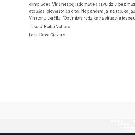
olimpiādes. Viņš nespēj iedomāties savu dzīvi bez mūzi
atpūšas, pievēršoties citai. Ne pandēmija, ne tas, ka j
Vinstonu Čērčilu: “Optimists redz katrā situācijā iespēj
Teksts: Baiba Vahere
Foto: Dace Ciekure