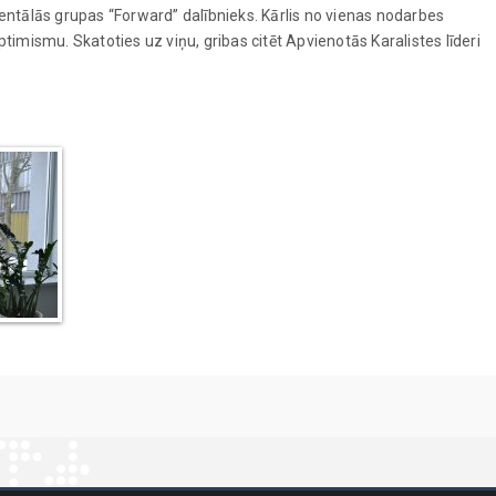
mentālās grupas “Forward” dalībnieks. Kārlis no vienas nodarbes
timismu. Skatoties uz viņu, gribas citēt Apvienotās Karalistes līderi