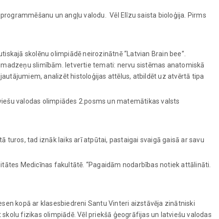
 programmēšanu un angļu valodu. Vēl Elīzu saista bioloģija. Pirms
utiskajā skolēnu olimpiādē neirozinātnē “Latvian Brain bee”.
un smadzeņu slimībām. Ietvertie temati: nervu sistēmas anatomiskā
utājumiem, analizēt histoloģijas attēlus, atbildēt uz atvērtā tipa
latviešu valodas olimpiādes 2.posms un matemātikas valsts
tā turos, tad iznāk laiks arī atpūtai, pastaigai svaigā gaisā ar savu
sitātes Medicīnas fakultātē. “Pagaidām nodarbības notiek attālināti.
sen kopā ar klasesbiedreni Santu Vinteri aizstāvēja zinātniski
 skolu fizikas olimpiādē. Vēl priekšā ģeogrāfijas un latviešu valodas