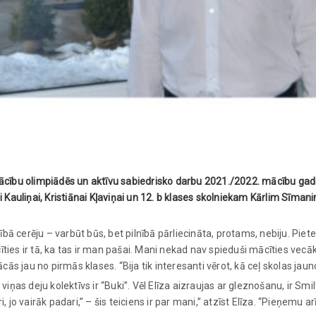
ību olimpiādēs un aktīvu sabiedrisko darbu 2021./2022. mācību gad
 Kauliņai, Kristiānai Kļaviņai un 12. b klases skolniekam Kārlim Sīmanim.
sībā cerēju – varbūt būs, bet pilnībā pārliecināta, protams, nebiju. Piet
ies ir tā, ka tas ir man pašai. Mani nekad nav spieduši mācīties vecāk
ācās jau no pirmās klases. “Bija tik interesanti vērot, kā ceļ skolas ja
 viņas deju kolektīvs ir “Buki”. Vēl Elīza aizraujas ar gleznošanu, ir 
 jo vairāk padari,” – šis teiciens ir par mani,” atzīst Elīza. “Pieņemu 