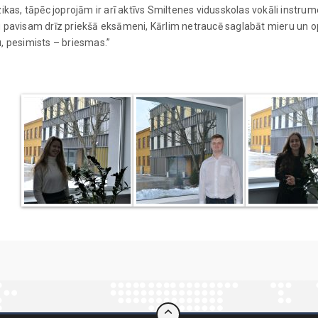
kas, tāpēc joprojām ir arī aktīvs Smiltenes vidusskolas vokāli instru
au pavisam drīz priekšā eksāmeni, Kārlim netraucē saglabāt mieru un op
u, pesimists – briesmas.”