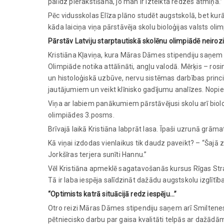
palīdz pierakstīšana, jo man ir izteikta redzes atmiņa.”
Pēc vidusskolas Elīza plāno studēt augstskolā, bet kur
kāda laiciņa viņa pārstāvēja skolu bioloģijas valsts oli
Pārstāv Latviju starptautiskā skolēnu olimpiādē neiroz
Kristiāna Kļaviņa, kura Māras Dāmes stipendiju saņem ot
Olimpiāde notika attālināti, angļu valodā. Mērķis – ro
un histoloģiskā uzbūve, nervu sistēmas darbības princip
jautājumiem un veikt klīnisko gadījumu analīzes. Nopietn
Viņa ar labiem panākumiem pārstāvējusi skolu arī biol
olimpiādes 3.posms.
Brīvajā laikā Kristiāna labprāt lasa. Īpaši uzrunā grāma
Kā viņai izdodas vienlaikus tik daudz paveikt? – “Šajā zi
Jorkšīras terjera sunīti Hannu.”
Vēl Kristiāna apmeklē sagatavošanās kursus Rīgas Stradi
Tā ir laba iespēja salīdzināt dažādu augstskolu izglīt
“Optimists katrā situācijā redz iespēju…”
Otro reizi Māras Dāmes stipendiju saņem arī Smiltenes 
pētniecisko darbu par gaisa kvalitāti telpās ar dažādām