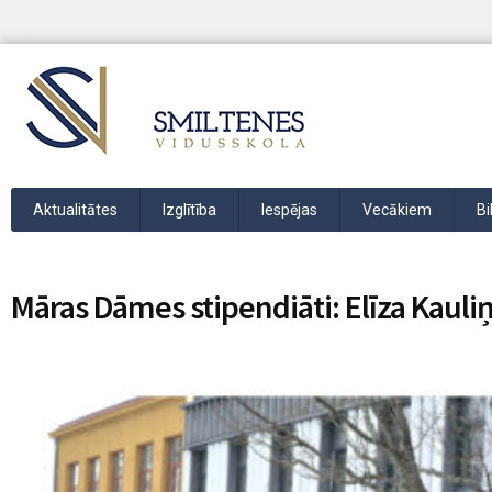
Aktualitātes
Izglītība
Iespējas
Vecākiem
Bi
Māras Dāmes stipendiāti: Elīza Kauliņ