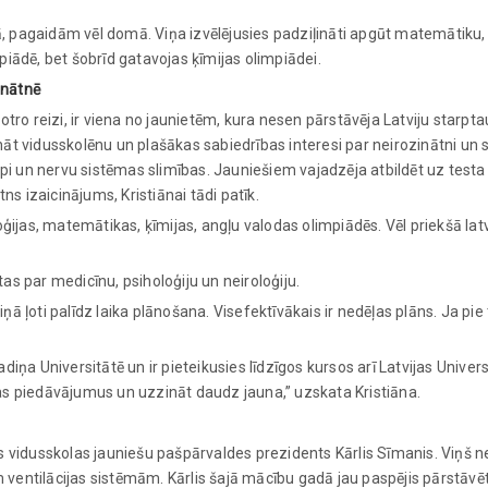
ā, pagaidām vēl domā. Viņa izvēlējusies padziļināti apgūt matemātiku,
mpiādē, bet šobrīd gatavojas ķīmijas olimpiādei.
inātnē
ro reizi, ir viena no jaunietēm, kura nesen pārstāvēja Latviju starpta
sināt vidusskolēnu un plašākas sabiedrības interesi par neirozinātni 
i un nervu sistēmas slimības. Jauniešiem vajadzēja atbildēt uz testa ja
s izaicinājums, Kristiānai tādi patīk.
oģijas, matemātikas, ķīmijas, angļu valodas olimpiādēs. Vēl priekšā 
tas par medicīnu, psiholoģiju un neiroloģiju.
ņā ļoti palīdz laika plānošana. Visefektīvākais ir nedēļas plāns. Ja pie 
ņa Universitātē un ir pieteikusies līdzīgos kursos arī Latvijas Univer
ības piedāvājumus un uzzināt daudz jauna,” uzskata Kristiāna.
vidusskolas jauniešu pašpārvaldes prezidents Kārlis Sīmanis. Viņš ne
 ventilācijas sistēmām. Kārlis šajā mācību gadā jau paspējis pārstāvēt