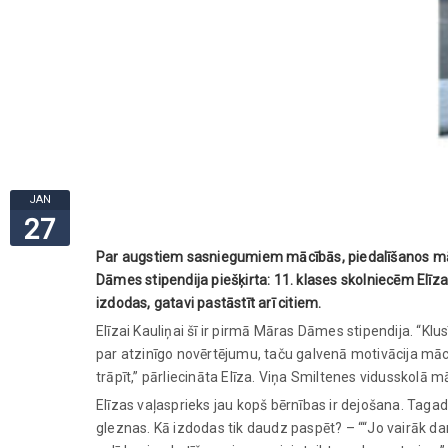
JAN
27
Par augstiem sasniegumiem mācībās, piedalīšanos māc
Dāmes stipendija piešķirta: 11. klases skolniecēm Elīzai
izdodas, gatavi pastāstīt arī citiem.
Elīzai Kauliņai šī ir pirmā Māras Dāmes stipendija. “Klu
par atzinīgo novērtējumu, taču galvenā motivācija mācīt
trāpīt,” pārliecināta Elīza. Viņa Smiltenes vidusskolā m
Elīzas vaļasprieks jau kopš bērnības ir dejošana. Tagad
gleznas. Kā izdodas tik daudz paspēt? – ““Jo vairāk dari,