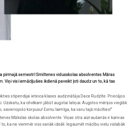
a pirmajā semestrī Smiltenes vidusskolas absolventes Māras
 Viņi visi iemācījušies ikdienā paveikt ļoti daudz un to, kā tas
eikties stipendijai ieteica klases audzinātāja Dace Rudzīte. Priecājos
i. Uzskatu, ka cilvēkam jābūt augstai latiņai. Augstos mērķos vieglāk
uno, savienojošo korpusu! Esmu laimīga, ka varu tajā mācīties!”
Smiltenes Mākslas skolas absolvente. Viņas otra aizraušanās ir kanvas
arī to, ka ne vienmēr viss sanāk ideāli. Iegaumēt mācību vielu vislabāk