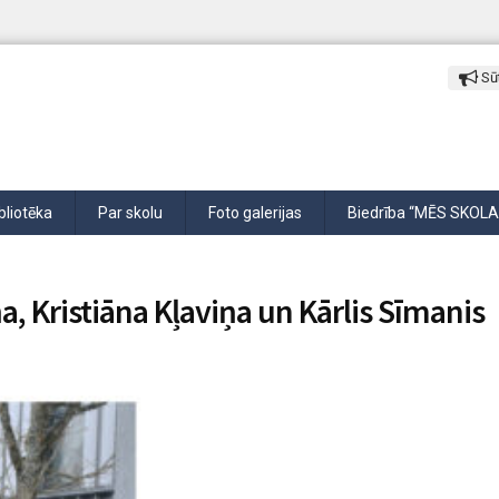
Sūt
bliotēka
Par skolu
Foto galerijas
Biedrība “MĒS SKOLA
a, Kristiāna Kļaviņa un Kārlis Sīmanis