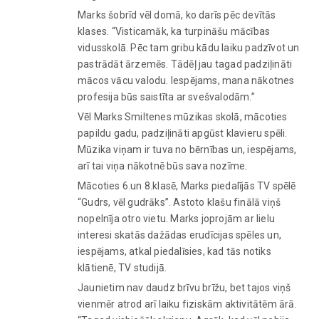
Marks šobrīd vēl domā, ko darīs pēc devītās
klases. “Visticamāk, ka turpināšu mācības
vidusskolā. Pēc tam gribu kādu laiku padzīvot un
pastrādāt ārzemēs. Tādēļ jau tagad padziļināti
mācos vācu valodu. Iespējams, mana nākotnes
profesija būs saistīta ar svešvalodām.”
Vēl Marks Smiltenes mūzikas skolā, mācoties
papildu gadu, padziļināti apgūst klavieru spēli.
Mūzika viņam ir tuva no bērnības un, iespējams,
arī tai viņa nākotnē būs sava nozīme.
Mācoties 6.un 8.klasē, Marks piedalījās TV spēlē
“Gudrs, vēl gudrāks”. Astoto klašu finālā viņš
nopelnīja otro vietu. Marks joprojām ar lielu
interesi skatās dažādas erudīcijas spēles un,
iespējams, atkal piedalīsies, kad tās notiks
klātienē, TV studijā.
Jaunietim nav daudz brīvu brīžu, bet tajos viņš
vienmēr atrod arī laiku fiziskām aktivitātēm ārā.