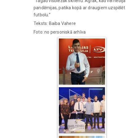
“Tagad visbiežāk skrienu. Agrāk, kad vēl nebija
pandēmijas, patika kopā ar draugiem uzspēlēt
futbolu.”
Teksts: Baiba Vahere
Foto: no personiskā arhīva