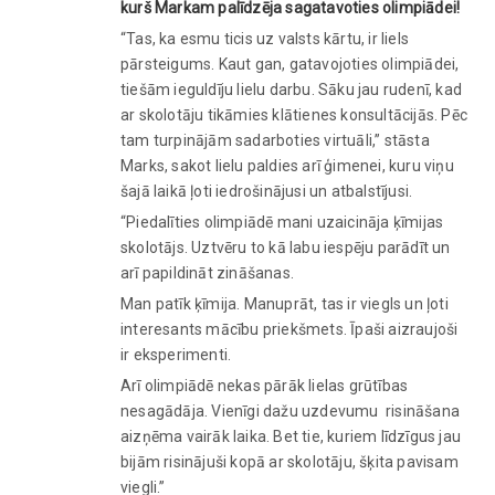
kurš Markam palīdzēja sagatavoties olimpiādei!
“Tas, ka esmu ticis uz valsts kārtu, ir liels
pārsteigums. Kaut gan, gatavojoties olimpiādei,
tiešām ieguldīju lielu darbu. Sāku jau rudenī, kad
ar skolotāju tikāmies klātienes konsultācijās. Pēc
tam turpinājām sadarboties virtuāli,” stāsta
Marks, sakot lielu paldies arī ģimenei, kuru viņu
šajā laikā ļoti iedrošinājusi un atbalstījusi.
“Piedalīties olimpiādē mani uzaicināja ķīmijas
skolotājs. Uztvēru to kā labu iespēju parādīt un
arī papildināt zināšanas.
Man patīk ķīmija. Manuprāt, tas ir viegls un ļoti
interesants mācību priekšmets. Īpaši aizraujoši
ir eksperimenti.
Arī olimpiādē nekas pārāk lielas grūtības
nesagādāja. Vienīgi dažu uzdevumu risināšana
aizņēma vairāk laika. Bet tie, kuriem līdzīgus jau
bijām risinājuši kopā ar skolotāju, šķita pavisam
viegli.”