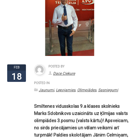
POSTED BY
FEB
Dace Ciekure
18
POSTED IN
,
,
,
Jaunumi
Lepojamies
Olimpiādes
Sasniegumi
Smiltenes vidusskolas 9.a klases skolnieks
Marks Sdobnikovs uzaicināts uz Ķīmijas valsts
olimpiādes 3.posmu (valsts kārtu)! Apsveicam,
no sirds priecājamies un vēlam veiksmi arī
turpmāk! Paldies skolotājam Jānim Celmiņam,