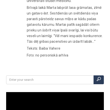
universitāti studēt medicīnu.
Brīvajā laikā Marta labprāt lasa grāmatas, zīmē
un gatavo ēst. Sestdienās un svētdienās viņa
parasti pārsteidz savus mīļos ar kādu pašas
gatavotu kārumu. Martai patīk sagādāt citiem
prieku un šobrīt viņai īpaši svarīgi, lai visi būtu
veseli un laimīgi. “Vēl mani iespaido konkurence.
Tās dēļ gribas pacensties un izdarīt labāk…”
Teksts: Baiba Vahere
Foto: no personiskā arhīva