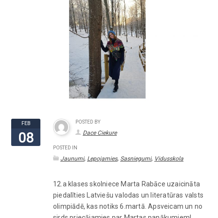
POSTED BY
FEB
Dace Ciekure
08
POSTED IN
,
,
,
Jaunumi
Lepojamies
Sasniegumi
Vidusskola
12.a klases skolniece Marta Rabāce uzaicināta
piedalīties Latviešu valodas un literatūras valsts
olimpiādē, kas notiks 6.martā. Apsveicam un no
sirds priecājamies par Martas panākumiem!