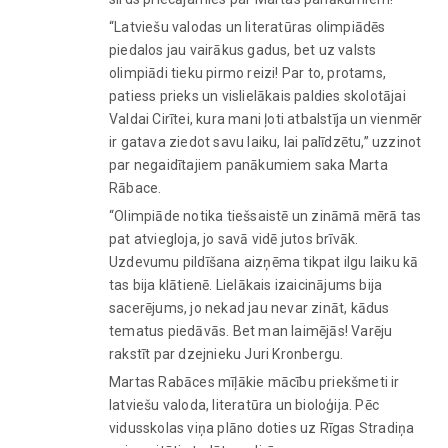
“Latviešu valodas un literatūras olimpiādēs
piedalos jau vairākus gadus, bet uz valsts
olimpiādi tieku pirmo reizi! Par to, protams,
patiess prieks un vislielākais paldies skolotājai
Valdai Cirītei, kura mani ļoti atbalstīja un vienmēr
ir gatava ziedot savu laiku, lai palīdzētu,” uzzinot
par negaidītajiem panākumiem saka Marta
Rābace.
“Olimpiāde notika tiešsaistē un zināmā mērā tas
pat atviegloja, jo savā vidē jutos brīvāk.
Uzdevumu pildīšana aizņēma tikpat ilgu laiku kā
tas bija klātienē. Lielākais izaicinājums bija
sacerējums, jo nekad jau nevar zināt, kādus
tematus piedāvās. Bet man laimējās! Varēju
rakstīt par dzejnieku Juri Kronbergu.
Martas Rabāces mīļākie mācību priekšmeti ir
latviešu valoda, literatūra un bioloģija. Pēc
vidusskolas viņa plāno doties uz Rīgas Stradiņa