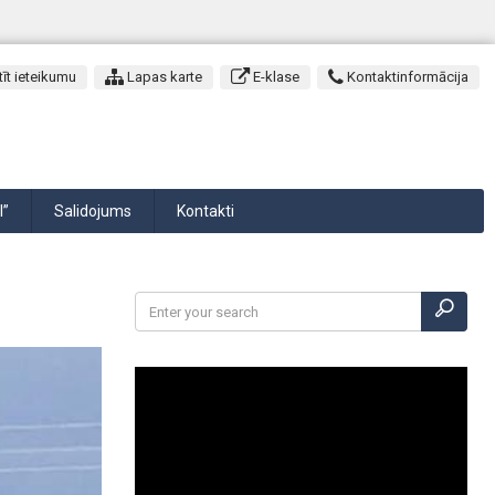
īt ieteikumu
Lapas karte
E-klase
Kontaktinformācija
I”
Salidojums
Kontakti