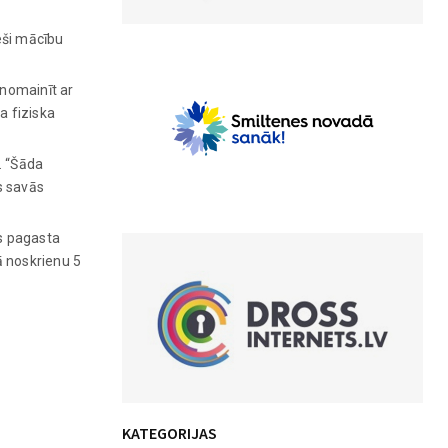
eši mācību
 nomainīt ar
a fiziska
. “Šāda
ks savās
es pagasta
ā noskrienu 5
KATEGORIJAS