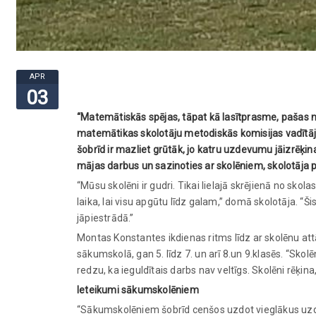
APR
03
“Matemātiskās spējas, tāpat kā lasītprasme, pašas no
matemātikas skolotāju metodiskās komisijas vadītā
šobrīd ir mazliet grūtāk, jo katru uzdevumu jāizrēķi
mājas darbus un sazinoties ar skolēniem, skolotāja pā
“Mūsu skolēni ir gudri. Tikai lielajā skrējienā no sk
laika, lai visu apgūtu līdz galam,” domā skolotāja. “Ši
jāpiestrādā.”
Montas Konstantes ikdienas ritms līdz ar skolēnu at
sākumskolā, gan 5. līdz 7. un arī 8.un 9.klasēs. “Skolē
redzu, ka ieguldītais darbs nav veltīgs. Skolēni rēķina
Ieteikumi sākumskolēniem
“Sākumskolēniem šobrīd cenšos uzdot vieglākus uzde