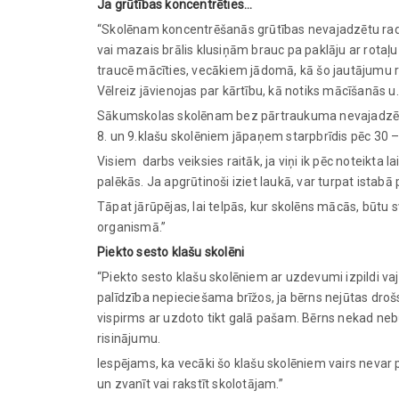
Ja grūtības koncentrēties…
“Skolēnam koncentrēšanās grūtības nevajadzētu rad
vai mazais brālis klusiņām brauc pa paklāju ar rotaļu 
traucē mācīties, vecākiem jādomā, kā šo jautājumu ri
Vēlreiz jāvienojas par kārtību, kā notiks mācīšanās 
Sākumskolas skolēnam bez pārtraukuma nevajadzētu r
8. un 9.klašu skolēniem jāpaņem starpbrīdis pēc 30 
Visiem darbs veiksies raitāk, ja viņi ik pēc noteikta l
palēkās. Ja apgrūtinoši iziet laukā, var turpat istab
Tāpat jārūpējas, lai telpās, kur skolēns mācās, būtu 
organismā.”
Piekto sesto klašu skolēni
“Piekto sesto klašu skolēniem ar uzdevumi izpildi va
palīdzība nepieciešama brīžos, ja bērns nejūtas drošs,
vispirms ar uzdoto tikt galā pašam. Bērns nekad nebū
risinājumu.
Iespējams, ka vecāki šo klašu skolēniem vairs nevar pa
un zvanīt vai rakstīt skolotājam.”