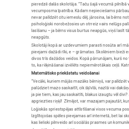
pieredzē dalās skolotāja. “Taču šajā vecumā pilnībā v
vecumposma īpatnība. Kādam nepieciešams pārbaudīt r
nevar palīdzēt citu iemeslu dēļ, jārosina, lai bērns no
psiholoģiski norobežosies un otrreiz vairs nelūgs pa
lasīšanu – ja bērns visus burtus neapgūs, viņš lasīt 
neapgūts.
Skolotāji kopā ar uzdevumiem parasti nosūta arī mācī
pieejami dažādi rīki, e – grāmatas. Skolēniem bieži
divos trīs dažādos veidos. Kopā pārrunājam, kurš no
to, ka rēķināšanai izvēlēts nepiemērotākais ceļš. Katrs
Matemātisko priekšstatu veidošanai
“Vecāki, kuriem mājās mazāks bērniņš, var palīdzēt v
palūdziet mazo saskaitīt, cik šķīvīši, nazīši vai dakši
ja pie tiem, kas jau saskaitīti, blakus izaugtu vēl divi
apgriezties riņķī! Zīmējot, var mazajam pajautāt, kur
Loģiskās spriestspējas attīstīšanai visos vecuma posmo
Izglītojošas spēles pieejamas arī internetā, bet lai 
kas lieliski pilnveido arī sociālās prasmes un komuni