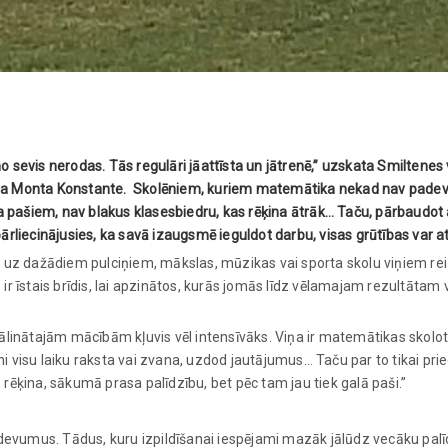
 sevis nerodas. Tās regulāri jāattīsta un jātrenē,” uzskata Smiltenes
ja Monta Konstante. Skolēniem, kuriem matemātika nekad nav padevus
na pašiem, nav blakus klasesbiedru, kas rēķina ātrāk… Taču, pārbaudot 
rliecinājusies, ka savā izaugsmē ieguldot darbu, visas grūtības var at
olas uz dažādiem pulciņiem, mākslas, mūzikas vai sporta skolu viņiem re
s ir īstais brīdis, lai apzinātos, kurās jomās līdz vēlamajam rezultātam 
tālinātajām mācībām kļuvis vēl intensīvāks. Viņa ir matemātikas skolo
ni visu laiku raksta vai zvana, uzdod jautājumus… Taču par to tikai prie
, rēķina, sākumā prasa palīdzību, bet pēc tam jau tiek galā paši.”
vumus. Tādus, kuru izpildīšanai iespējami mazāk jālūdz vecāku palī