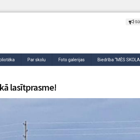
Sūt
bliotēka
Par skolu
Foto galerijas
Biedrība “MĒS SKOLA
 kā lasītprasme!