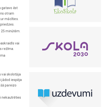
 gatavo ēst
iens otram
kur mācīties.
spriedzes.
r 25 minūtēm.
paskraidīs vai
as režīma.
kuma
 vai skolotāja
i jādod iespēja
kšā pareizo
zi nekautrēties