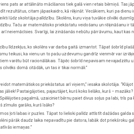
iens pats ar attālināto mācīšanos tiek galā vien retais bērniņš. Tas j
ezultātus, citam jāpaskaidro, kā rēķināt. Vecākiem, kuri pa dienu ir
teikti lūdz skolotāja palīdzību. Skolēns, kuru viņa tuvākie cilvēki dusmīg
līdzību. Taču ar matemātisko priekšstatu veidošanu un rēķināšanu ir t
tā arī neiemācīsies. Svarīgi, lai zināšanās nebūtu pārrāvumu, kaut kas 
bu līdzekļus, ko skolēns var darba gaitā izmantot. Tāpat šobrīd plašā
 esmu teikusi, ka vienu un to pašu uzdevumu gandrīz vienmēr var izrēķ
 tiem varētu būt racionālākais. Tāpēc šobrīd nepavisam nevajadzētu u
 cilvēks domā citādāk, un tas ir tikai normāli.”
eidot matemātiskos priekšstatus arī viņiem,” iesaka skolotāja. “Klājot
ņas jāliek! Pastaigājoties, pajautājiet, kurš koks lielāks, kurš – mazāks?
? Spēlējoties pagalmā, uzaiciniet bērnu paiet divus soļus pa labi, trīs pa 
š zīmulis garāks, kurš īsāks?
s ļoti labas ir puzles. Tāpat to lieliski palīdz attīstīt dažādas galda 
skolēni pārāk daudz laika nepavadītu pie datora, labāk dot priekšroku g
katīvās iemaņas.”