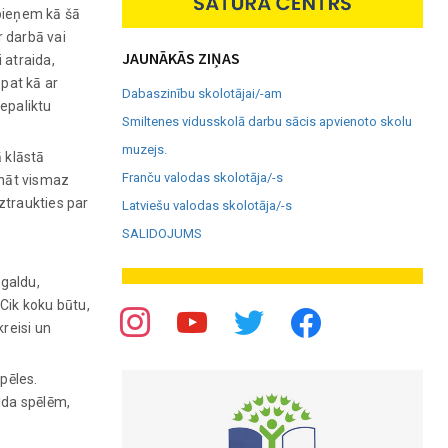
āpieņem kā šā
 darbā vai
JAUNĀKĀS ZIŅAS
i atraida,
āpat kā ar
Dabaszinību skolotājai/-am
nepaliktu
Smiltenes vidusskolā darbu sācis apvienoto skolu
muzejs.
 klāstā
Franču valodas skolotāja/-s
ināt vismaz
ztraukties par
Latviešu valodas skolotāja/-s
SALIDOJUMS
 galdu,
 Cik koku būtu,
kreisi un
spēles.
alda spēlēm,