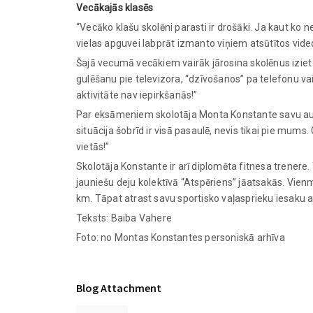
Vecākajās klasēs
“Vecāko klašu skolēni parasti ir drošāki. Ja kaut ko 
vielas apguvei labprāt izmanto viņiem atsūtītos vid
Šajā vecumā vecākiem vairāk jārosina skolēnus iziet 
gulēšanu pie televizora, “dzīvošanos” pa telefonu vai 
aktivitāte nav iepirkšanās!”
Par eksāmeniem skolotāja Monta Konstante savu aud
situācija šobrīd ir visā pasaulē, nevis tikai pie mums.
vietās!”
Skolotāja Konstante ir arī diplomēta fitnesa trenere
jauniešu deju kolektīvā “Atspēriens” jāatsakās. Vienm
km. Tāpat atrast savu sportisko vaļasprieku iesaku a
Teksts: Baiba Vahere
Foto: no Montas Konstantes personiskā arhīva
Blog Attachment