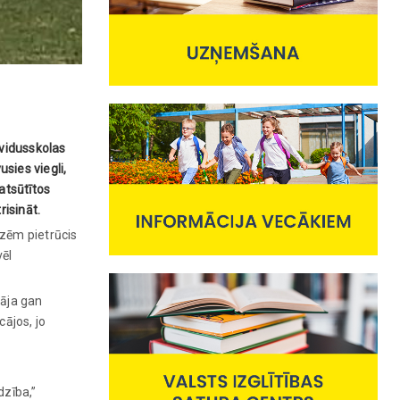
 vidusskolas
ies viegli,
atsūtītos
risināt.
izēm pietrūcis
vēl
tāja gan
cājos, jo
dzība,”