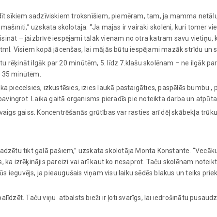
īt sīkiem sadzīviskiem troksnīšiem, piemēram, tam, ja mamma netālu
mašīnīti,” uzskata skolotāja. “Ja mājās ir vairāki skolēni, kuri tomēr v
sināt – jāizbrīvē iespējami tālāk vienam no otra katram savu vietiņu, 
u.tml. Visiem kopā jācenšas, lai mājās būtu iespējami mazāk strīdu un 
ēķināt ilgāk par 20 minūtēm, 5. līdz 7.klašu skolēnam – ne ilgāk pa
– 35 minūtēm.
aika piecelsies, izkustēsies, izies laukā pastaigāties, paspēlēs bumbu , 
ā pavingrot. Laika gaitā organisms pieradīs pie noteikta darba un atpūt
svaigs gaiss. Koncentrēšanās grūtības var rasties arī dēļ skābekļa trū
jadzētu tikt galā pašiem,” uzskata skolotāja Monta Konstante. “Vecāku
 ka izrēķinājis pareizi vai arī kaut ko nesaprot. Taču skolēnam noteikt
s ieguvējs, ja pieaugušais viņam visu laiku sēdēs blakus un teiks prie
līdzēt. Taču viņu atbalsts bieži ir ļoti svarīgs, lai iedrošinātu pusaud