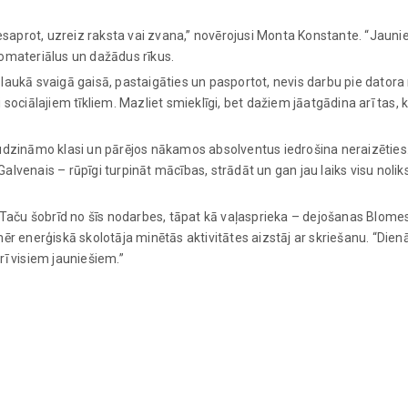
nesaprot, uzreiz raksta vai zvana,” novērojusi Monta Konstante. “Jauni
eomateriālus un dažādus rīkus.
laukā svaigā gaisā, pastaigāties un pasportot, nevis darbu pie datora
sociālajiem tīkliem. Mazliet smieklīgi, bet dažiem jāatgādina arī tas, k
zināmo klasi un pārējos nākamos absolventus iedrošina neraizēties
 Galvenais – rūpīgi turpināt mācības, strādāt un gan jau laiks visu noli
. Taču šobrīd no šīs nodarbes, tāpat kā vaļasprieka – dejošanas Blom
ēr enerģiskā skolotāja minētās aktivitātes aizstāj ar skriešanu. “Dien
rī visiem jauniešiem.”