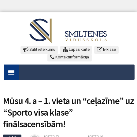
Sūtīt ieteikumu
Lapas karte
E-klase
Kontaktinformācija
Mūsu 4. a – 1. vieta un “ceļazīme” uz
“Sporto visa klase”
finālsacensībām!
POSTED BY
POSTED IN