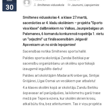
MAR
,
Smiltenes vidusskola
Jaunumi
Lepojamies
30
Smiltenes vidusskolas 4. a klase 27.martā,
sacenšoties ar 4. klašu skolēniem – projekta “Sporto
visa klase” dalībniekiem no Valkas, Jaunpiebalgas un
Palsmanes, 6 komandu konkurencē nopelnīja 1. vietu
un “ceļazīmi” uz finālsacensībām Jelgavā!
Apsveicam un no sirds lepojamies!
Sacensības notika Smiltenes sporta hallē.
Paldies sporta skolotājai Zandai Beitikai par
sacensību organizēšanu un skolēnu sportiskajā
izaugsmē ieguldīto darbu!
Paldies arī skolotājām Madarai Kronbergai, Sintijai
Grišjānei, Līgai Osmai un vecākiem par atbalstu!
4.a klases skolēni kopā ar skolotāju Zandu Beitiku
šopavasar arī parūpējušies, lai kilometru garā trase
mežā pie Tepera ezera, kur skolēni skrien krosu,
atkal būtu tīra, bez atkritumiem. Tas ir viņu projekta