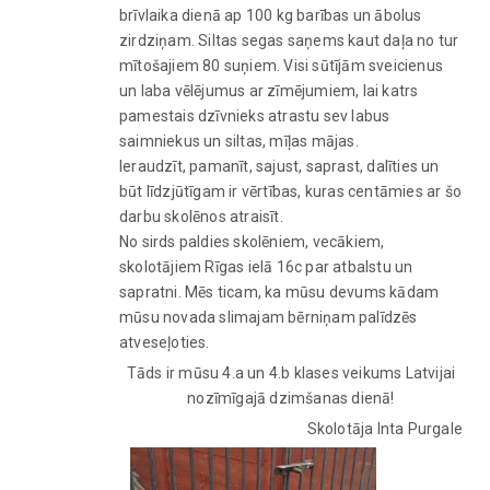
brīvlaika dienā ap 100 kg barības un ābolus
zirdziņam. Siltas segas saņems kaut daļa no tur
mītošajiem 80 suņiem. Visi sūtījām sveicienus
un laba vēlējumus ar zīmējumiem, lai katrs
pamestais dzīvnieks atrastu sev labus
saimniekus un siltas, mīļas mājas.
Ieraudzīt, pamanīt, sajust, saprast, dalīties un
būt līdzjūtīgam ir vērtības, kuras centāmies ar šo
darbu skolēnos atraisīt.
No sirds paldies skolēniem, vecākiem,
skolotājiem Rīgas ielā 16c par atbalstu un
sapratni. Mēs ticam, ka mūsu devums kādam
mūsu novada slimajam bērniņam palīdzēs
atveseļoties.
Tāds ir mūsu 4.a un 4.b klases veikums Latvijai
nozīmīgajā dzimšanas dienā!
Skolotāja Inta Purgale