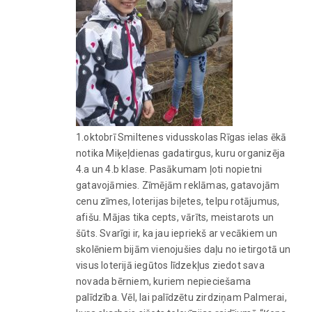
1.oktobrī Smiltenes vidusskolas Rīgas ielas ēkā
notika Miķeļdienas gadatirgus, kuru organizēja
4.a un 4.b klase. Pasākumam ļoti nopietni
gatavojāmies. Zīmējām reklāmas, gatavojām
cenu zīmes, loterijas biļetes, telpu rotājumus,
afišu. Mājas tika cepts, vārīts, meistarots un
šūts. Svarīgi ir, ka jau iepriekš ar vecākiem un
skolēniem bijām vienojušies daļu no ietirgotā un
visus loterijā iegūtos līdzekļus ziedot sava
novada bērniem, kuriem nepieciešama
palīdzība. Vēl, lai palīdzētu zirdziņam Palmerai,