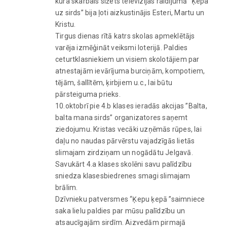
kura skarbais sižets televīzijas raidījumā “Ķepa
uz sirds” bija ļoti aizkustinājis Esteri, Martu un
Kristu.
Tirgus dienas rītā katrs skolas apmeklētājs
varēja izmēģināt veiksmi loterijā. Paldies
ceturtklasniekiem un visiem skolotājiem par
atnestajām ievārījuma burciņām, kompotiem,
tējām, šallītēm, ķirbjiem u.c., lai būtu
pārsteiguma prieks.
10.oktobrī pie 4.b klases ieradās akcijas ”Balta,
balta mana sirds” organizatores saņemt
ziedojumu. Kristas vecāki uzņēmās rūpes, lai
daļu no naudas pārvērstu vajadzīgās lietās
slimajam zirdziņam un nogādātu Jelgavā.
Savukārt 4.a klases skolēni savu palīdzību
sniedza klasesbiedrenes smagi slimajam
brālim.
Dzīvnieku patversmes “Ķepu ķepā ”saimniece
saka lielu paldies par mūsu palīdzību un
atsaucīgajām sirdīm. Aizvedām pirmajā