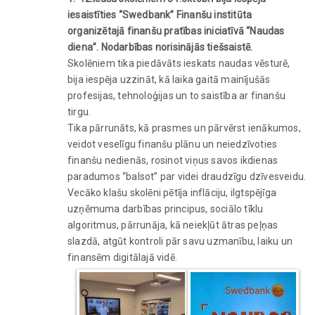
iesaistīties “Swedbank” Finanšu institūta
organizētajā finanšu pratības iniciatīvā “Naudas
diena”. Nodarbības norisinājās tiešsaistē.
Skolēniem tika piedāvāts ieskats naudas vēsturē,
bija iespēja uzzināt, kā laika gaitā mainījušās
profesijas, tehnoloģijas un to saistība ar finanšu
tirgu.
Tika pārrunāts, kā prasmes un pārvērst ienākumos,
veidot veselīgu finanšu plānu un neiedzīvoties
finanšu nedienās, rosinot viņus savos ikdienas
paradumos “balsot” par videi draudzīgu dzīvesveidu.
Vecāko klašu skolēni pētīja inflāciju, ilgtspējīga
uzņēmuma darbības principus, sociālo tīklu
algoritmus, pārrunāja, kā neiekļūt ātras peļņas
slazdā, atgūt kontroli pār savu uzmanību, laiku un
finansēm digitālajā vidē.