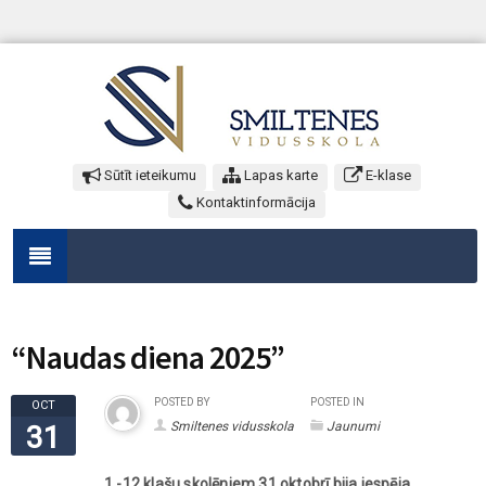
Sūtīt ieteikumu
Lapas karte
E-klase
Kontaktinformācija
“Naudas diena 2025”
POSTED BY
POSTED IN
OCT
Smiltenes vidusskola
Jaunumi
31
1.-12.klašu skolēniem 31.oktobrī bija iespēja