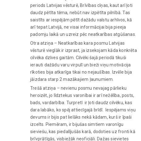
periods Latvijas vēsturē, Brīvības cīņas, kaut arī ļoti
daudz pētīta tēma, nebūt nav izpētīta pilnībā. Tas
saistīts ar iespējām pētīt dažādu valstu arhīvos, kā
arī tepat Latvijā, ne visai informācijai bija pieeja
padomju laikā un uzreiz pēc neatkarības atgūšanas.
Otra atziņa – Neatkarības kara posmu Latvijas
vēsturē vieglāk ir izprast, ja izsekojam kāda konkrēta
cilvēka dzīves gaitām. Cilvēki šajā periodā tikuši
ierauti dažādu varu virpulī un bieži viņu motivācija
rīkoties bija atkarīga tikai no nejaušības. Izvēle bija
jāizdara starp 2 mazākajiem ļaunumiem.
Trešā atziņa – nevienu posmu nevajag pārlieku
heroizēt, jo līdztekus varonībai ir arī nežēlība, posts,
bads, vardarbība. Turpretī ir ļoti daudz cilvēku, kas
dara labāko, ko spēj attiecīgajā brīdī. Iespējams viņu
devums ir bijis pat lielāks nekā kādam, kurš ir īpaši
izcelts. Piemēram, ir bijušas simtiem varonīgu
sieviešu, kas piedalījušās karā, dodoties uz fronti kā
brīvprātīgās, visbiežāk neoficiāli. Dažas sievietes