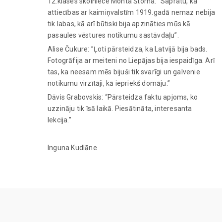
12.klases skolniece Monta Štorha: “Sapratu, ka
attiecības ar kaimiņvalstīm 1919.gadā nemaz nebija
tik labas, kā arī būtiski bija apzināties mūs kā
pasaules vēstures notikumu sastāvdaļu”.
Alise Čukure: ”Ļoti pārsteidza, ka Latvijā bija bads.
Fotogrāfija ar meiteni no Liepājas bija iespaidīga. Arī
tas, ka neesam mēs bijuši tik svarīgi un galvenie
notikumu virzītāji, kā iepriekš domāju.”
Dāvis Grabovskis: “Pārsteidza faktu apjoms, ko
uzzināju tik īsā laikā. Piesātināta, interesanta
lekcija.”
Inguna Kudlāne