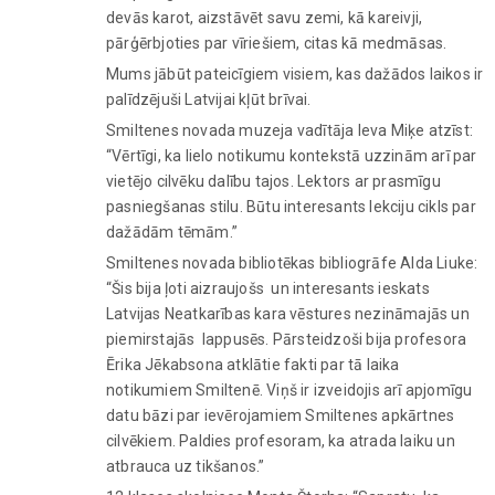
devās karot, aizstāvēt savu zemi, kā kareivji,
pārģērbjoties par vīriešiem, citas kā medmāsas.
Mums jābūt pateicīgiem visiem, kas dažādos laikos ir
palīdzējuši Latvijai kļūt brīvai.
Smiltenes novada muzeja vadītāja Ieva Miķe atzīst:
“Vērtīgi, ka lielo notikumu kontekstā uzzinām arī par
vietējo cilvēku dalību tajos. Lektors ar prasmīgu
pasniegšanas stilu. Būtu interesants lekciju cikls par
dažādām tēmām.”
Smiltenes novada bibliotēkas bibliogrāfe Alda Liuke:
“Šis bija ļoti aizraujošs un interesants ieskats
Latvijas Neatkarības kara vēstures nezināmajās un
piemirstajās lappusēs. Pārsteidzoši bija profesora
Ērika Jēkabsona atklātie fakti par tā laika
notikumiem Smiltenē. Viņš ir izveidojis arī apjomīgu
datu bāzi par ievērojamiem Smiltenes apkārtnes
cilvēkiem. Paldies profesoram, ka atrada laiku un
atbrauca uz tikšanos.”