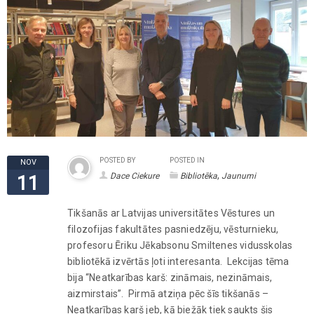
POSTED BY
POSTED IN
NOV
,
Dace Ciekure
Bibliotēka
Jaunumi
11
Tikšanās ar Latvijas universitātes Vēstures un
filozofijas fakultātes pasniedzēju, vēsturnieku,
profesoru Ēriku Jēkabsonu Smiltenes vidusskolas
bibliotēkā izvērtās ļoti interesanta. Lekcijas tēma
bija “Neatkarības karš: zināmais, nezināmais,
aizmirstais”. Pirmā atziņa pēc šīs tikšanās –
Neatkarības karš jeb, kā biežāk tiek saukts šis