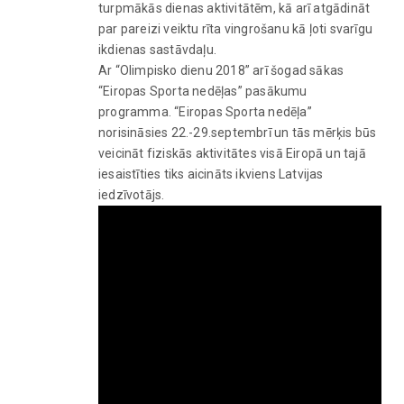
turpmākās dienas aktivitātēm, kā arī atgādināt
par pareizi veiktu rīta vingrošanu kā ļoti svarīgu
ikdienas sastāvdaļu.
Ar “Olimpisko dienu 2018” arī šogad sākas
“Eiropas Sporta nedēļas” pasākumu
programma. “Eiropas Sporta nedēļa”
norisināsies 22.-29.septembrī un tās mērķis būs
veicināt fiziskās aktivitātes visā Eiropā un tajā
iesaistīties tiks aicināts ikviens Latvijas
iedzīvotājs.