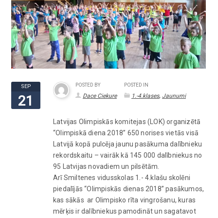
POSTED BY
POSTED IN
SEP
,
Dace Ciekure
1.-4.klases
Jaunumi
21
Latvijas Olimpiskās komitejas (LOK) organizētā
“Olimpiskā diena 2018” 650 norises vietās visā
Latvijā kopā pulcēja jaunu pasākuma dalībnieku
rekordskaitu – vairāk kā 145 000 dalībniekus no
95 Latvijas novadiem un pilsētām.
Arī Smiltenes vidusskolas 1.- 4.klašu skolēni
piedalījās “Olimpiskās dienas 2018” pasākumos,
kas sākās ar Olimpisko rīta vingrošanu, kuras
mērķis ir dalībniekus pamodināt un sagatavot