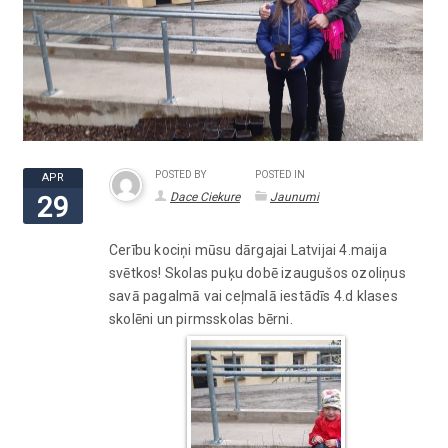
POSTED BY
POSTED IN
APR
Dace Ciekure
Jaunumi
29
Cerību kociņi mūsu dārgajai Latvijai 4.maija
svētkos! Skolas puķu dobē izaugušos ozoliņus
savā pagalmā vai ceļmalā iestādīs 4.d klases
skolēni un pirmsskolas bērni.