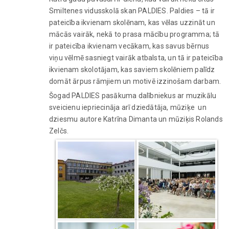
Smiltenes vidusskolā skan PALDIES. Paldies – tā ir
pateicība ikvienam skolēnam, kas vēlas uzzināt un
mācās vairāk, nekā to prasa mācību programma; tā
ir pateicība ikvienam vecākam, kas savus bērnus
viņu vēlmē sasniegt vairāk atbalsta, un tā ir pateicība
ikvienam skolotājam, kas saviem skolēniem palīdz
domāt ārpus rāmjiem un motivē izzinošam darbam.
Šogad PALDIES pasākuma dalībniekus ar muzikālu
sveicienu iepriecināja arī dziedātāja, mūziķe un
dziesmu autore Katrīna Dimanta un mūziķis Rolands
Zelčs.