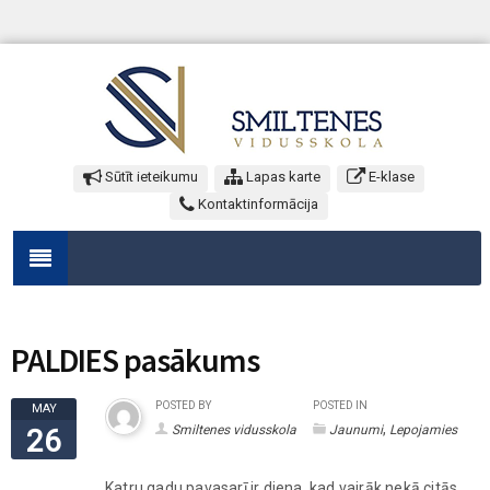
Sūtīt ieteikumu
Lapas karte
E-klase
Kontaktinformācija
PALDIES pasākums
POSTED BY
POSTED IN
MAY
,
Smiltenes vidusskola
Jaunumi
Lepojamies
26
Katru gadu pavasarī ir diena, kad vairāk nekā citās