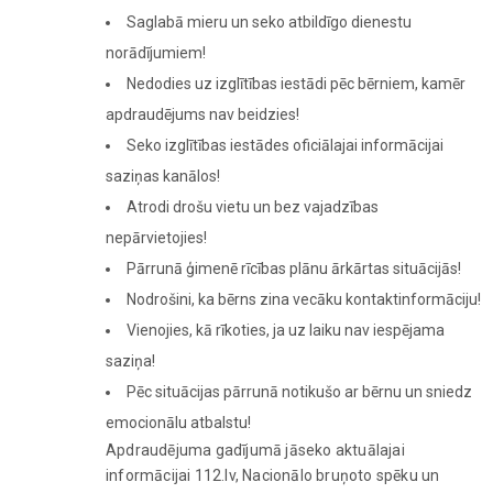
Saglabā mieru un seko atbildīgo dienestu
norādījumiem!
Nedodies uz izglītības iestādi pēc bērniem, kamēr
apdraudējums nav beidzies!
Seko izglītības iestādes oficiālajai informācijai
saziņas kanālos!
Atrodi drošu vietu un bez vajadzības
nepārvietojies!
Pārrunā ģimenē rīcības plānu ārkārtas situācijās!
Nodrošini, ka bērns zina vecāku kontaktinformāciju!
Vienojies, kā rīkoties, ja uz laiku nav iespējama
saziņa!
Pēc situācijas pārrunā notikušo ar bērnu un sniedz
emocionālu atbalstu!
Apdraudējuma gadījumā jāseko aktuālajai
informācijai 112.lv, Nacionālo bruņoto spēku un