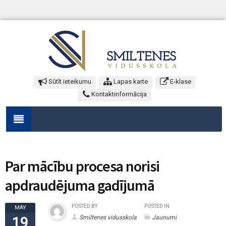
Sūtīt ieteikumu
Lapas karte
E-klase
Kontaktinformācija
Par mācību procesa norisi
apdraudējuma gadījumā
POSTED BY
POSTED IN
MAY
Smiltenes vidusskola
Jaunumi
19