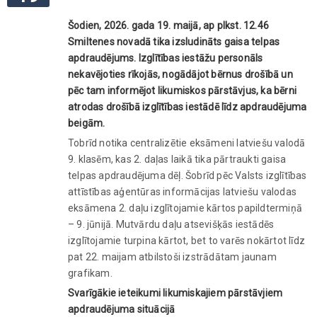
Šodien, 2026. gada 19. maijā, ap plkst. 12.46
Smiltenes novadā tika izsludināts gaisa telpas
apdraudējums. Izglītības iestāžu personāls
nekavējoties rīkojās, nogādājot bērnus drošībā un
pēc tam informējot likumiskos pārstāvjus, ka bērni
atrodas drošībā izglītības iestādē līdz apdraudējuma
beigām.
Tobrīd notika centralizētie eksāmeni latviešu valodā
9. klasēm, kas 2. daļas laikā tika pārtraukti gaisa
telpas apdraudējuma dēļ. Šobrīd pēc Valsts izglītības
attīstības aģentūras informācijas latviešu valodas
eksāmena 2. daļu izglītojamie kārtos papildtermiņā
– 9. jūnijā. Mutvārdu daļu atsevišķās iestādēs
izglītojamie turpina kārtot, bet to varēs nokārtot līdz
pat 22. maijam atbilstoši izstrādātam jaunam
grafikam.
Svarīgākie ieteikumi likumiskajiem pārstāvjiem
apdraudējuma situācijā