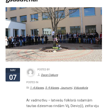
POSTED BY
MAY
Dace Ciekure
07
POSTED IN
,
,
,
1.-4.klases
5.-9.klases
Jaunumi
Vidusskola
Ar vadmotīvu – latviešu folklorā rodamām
tautas dziesmas rindām Vij, Dieviņ(i), zelta viju