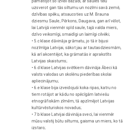
pamatojot šo izvēli dažādi, ar saules tēlu
uzsverot gan tās siltumu un nozīmi savā zemē,
dzīvības spēku, atsaucoties uz M. Brauna
dziesmu Saule, Pērkons, Daugava, gan arī vēlot,
lai Latvijā vienmēr spīd saule, tajā valda miers,
dzīvo veiksmīgi, smaidīgi un laimīgi cilvēki;
• 5.c klase dāvināja grāmatu, jo tā ir bijusi
nozīmīga Latvijai, sākot jau ar tautasdziesmām,
kā arī akcentējot, ka grāmatās ir aprakstīts
Latvijas skaistums;
• 6.d klase Latvijas svētkiem dāvināja Ābeci kā
valsts valodas un skolēnu piederības skolai
apliecinājumu;
• 6.e klase bija izveidojuši koka ripas, katru no
tiem rotājot ar kādu no spēcīgām latviešu
etnogrāfiskām zīmēm, tā apzīmējot Latvijas
kultūrvēsturiskos novadus;
• 7.b klase Latvijai dāvināja sveci, lai vienmēr
mūsu valstij būtu siltums, gaisma un miers, ko tā
izstaro;