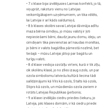
• 7.c klase bija izvēlējusies Laimas konfekti, jo tā,
viņuprāt, raksturo vienu no Latvijas
veiksmīgākajiem uzņēmumiem, un tika vēlēts,
lai Latvijai ir arī kāds saldumiņš;
• 8.b klases skolēni savai Latvijai dāvināja adītu
maza bērna cimdiņu, jo mūsu valstij ir ļoti
nepieciešami bērni, daudz jaunu domu, ideju, un
cimdiņam tika pievienotas arī naudas monētas,
jo bērni ir valsts bagātība pārnestā nozīmē, bet
tiešajā – mūsu Latvijai jātop par bagātu un
turīgu valsti;
• 8.d klase veidoja ozolzīļu virteni, kurā ir tik zīļu,
cik skolēnu klasē, jo no zīles izaug ozols, un par
ozola simbolismu latviešu kultūrā liecina tādi
salīdzinājumi kā Vīrs kā ozols, Stalts kā ozols,
Stiprs kā ozols, un mūsdienās ozola zariem ir
rotāts Latvijas Republikas ģerbonis;
• 9.a klase izvēlējās ciedru priedes čiekuru, jo
Latvija, pēc klases domām, ir kā ciedru priede: