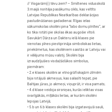
// Visgarām(i) tēvu zem’! – Smiltenes vidusskolā
3.maijā noritēja pasākumu cikls, kas veltīts
Latvijas Republikas Neatkarības deklarācijas
pasludināšanas gadadienai. Rīgas ielas
sākumskolas skolēni pina “labo domu pīnītes”, ar
ko tika rotāti pie skolas ēkas augošie vītoli.
Savukārt Dārza un Dakteru ielā klases pie
vienotas pīnes piestiprināja simboliskas lietas,
priekšmetus, kas skolēniem saistās ar Latviju vai
ir vēlējums mūsu valstij. Skolēni bija
izraudzījušies visdažādākos simbolus,
piemēram:
• 2.e klases skolēni ar etnogrāfiskajām zīmēm
bija rotājuši akmeņus, kas salasīti tepat, pie
Baltijas jūras, jo akmeņi, viņuprāt, ir visa pamats;
• 4.d klase veidoja sirsniņas, kurās ieliktas visas
svarīgākās, mīļākās lietas, ar kurām skolēni
lepojas Latvijā;
• 5.b un 6.b klases skolēni bija izgatavojuši sauli,