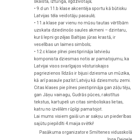
skaista, izturīga, ilgdzīvotāja;
• 9.d un 11.b klase akcentēja sportu kā būtisku
Latvijas tēla veidotāju pasaulē;
• 11.a klase par vienu no mūsu tautas vērtībām
uzskata dziedinošo saules akmeni – dzintaru,
kurš lepni gozējas Baltijas jūras krastā, ir
veselības un laimes simbols;
• 12.c klase pīnei piestiprināja latviešu
komponista dziesmas notis ar pamatojumu, ka
Latvijai visos svarīgajos vēsturiskajos
pagriezienos līdzās ir bijusi dziesma un mūzika,
kā arī pasaule pazīst Latviju kā dziesmotu zemi.
Citas klases pie pīnes piestiprināja gan zāļu tēju,
gan Jāņu vainagu, Gudrās pūces, rakstītus
tekstus, kartupeli un citas simboliskas lietas,
katru no izvēlēm rūpīgi pamatojot.
Lai mums visiem gaiši un ar sakņu un piederības
sajūtu piepildīti 4.maija svētki!
Pasākuma organizatore Smiltenes vidusskolā
Inga Deigele