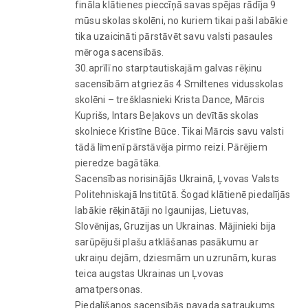
fināla klātienes pieccīņā savas spējas rādīja 9
mūsu skolas skolēni, no kuriem tikai paši labākie
tika uzaicināti pārstāvēt savu valsti pasaules
mēroga sacensībās.
30.aprīlī no starptautiskajām galvas rēķinu
sacensībām atgriezās 4 Smiltenes vidusskolas
skolēni – trešklasnieki Krista Dance, Mārcis
Kuprišs, Intars Beļakovs un devītās skolas
skolniece Kristīne Būce. Tikai Mārcis savu valsti
tādā līmenī pārstāvēja pirmo reizi. Pārējiem
pieredze bagātāka.
Sacensības norisinājās Ukrainā, Ļvovas Valsts
Politehniskajā Institūtā. Šogad klātienē piedalījās
labākie rēķinātāji no Igaunijas, Lietuvas,
Slovēnijas, Gruzijas un Ukrainas. Mājinieki bija
sarūpējuši plašu atklāšanas pasākumu ar
ukraiņu dejām, dziesmām un uzrunām, kuras
teica augstas Ukrainas un Ļvovas
amatpersonas.
Piedalīšanos sacensībās pavada satraukums