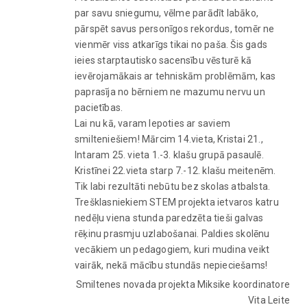
par savu sniegumu, vēlme parādīt labāko,
pārspēt savus personīgos rekordus, tomēr ne
vienmēr viss atkarīgs tikai no paša. Šis gads
ieies starptautisko sacensību vēsturē kā
ievērojamākais ar tehniskām problēmām, kas
paprasīja no bērniem ne mazumu nervu un
pacietības.
Lai nu kā, varam lepoties ar saviem
smilteniešiem! Mārcim 14.vieta, Kristai 21.,
Intaram 25. vieta 1.-3. klašu grupā pasaulē.
Kristīnei 22.vieta starp 7.-12. klašu meitenēm.
Tik labi rezultāti nebūtu bez skolas atbalsta.
Trešklasniekiem STEM projekta ietvaros katru
nedēļu viena stunda paredzēta tieši galvas
rēķinu prasmju uzlabošanai. Paldies skolēnu
vecākiem un pedagogiem, kuri mudina veikt
vairāk, nekā mācību stundās nepieciešams!
Smiltenes novada projekta Miksike koordinatore
Vita Leite