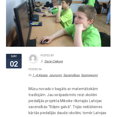
POSTED BY
MAY
Dace Ciekure
02
POSTED IN
,
,
,
1.-4.klases
Jaunumi
Sacensības
Sasniegumi
Mūsu novads ir bagāts ar matemātiskām
tradīcijām. Jau sešpadsmito reizi skolēni
piedalījās projekta Miksike rīkotajās Latvijas
sacensībās “Rēķini galvā”. Trijās neklātienes
kārtās piedalījās daudzi skolēni, tomēr Latvijas