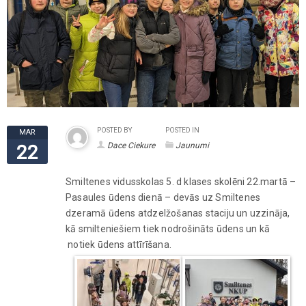
POSTED BY
POSTED IN
MAR
Dace Ciekure
Jaunumi
22
Smiltenes vidusskolas 5. d klases skolēni 22.martā –
Pasaules ūdens dienā – devās uz Smiltenes
dzeramā ūdens atdzelžošanas staciju un uzzināja,
kā smilteniešiem tiek nodrošināts ūdens un kā
notiek ūdens attīrīšana.