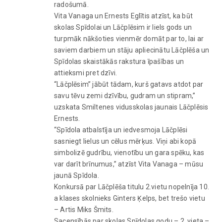
radošumā.
Vita Vanaga un Ernests Eglītis atzīst, ka būt
skolas Spīdolai un Lāčplēsim ir liels gods un
turpmāk nākšoties vienmēr domāt par to, lai ar
saviem darbiem un stāju apliecinātu Lāčplēša un
Spīdolas skaistākās rakstura īpašības un
attieksmi pret dzīvi.
“Lāčplēsim” jābūt tādam, kurš gatavs atdot par
savu tēvu zemi dzīvību, gudram un stipram,”
uzskata Smiltenes vidusskolas jaunais Lāčplēsis
Ernests.
“Spīdola atbalstīja un iedvesmoja Lāčplēsi
sasniegt lielus un cēlus mērķus. Viņi abi kopā
simbolizē gudrību, vienotību un gara spēku, kas
var darīt brīnumus,” atzīst Vita Vanaga – mūsu
jaunā Spīdola.
Konkursā par Lāčplēša titulu 2.vietu nopelnīja 10.
a klases skolnieks Ginters Ķelps, bet trešo vietu
– Artis Miks Šmits.
Sacensībās par skolas Spīdolas godu – 2. vieta –