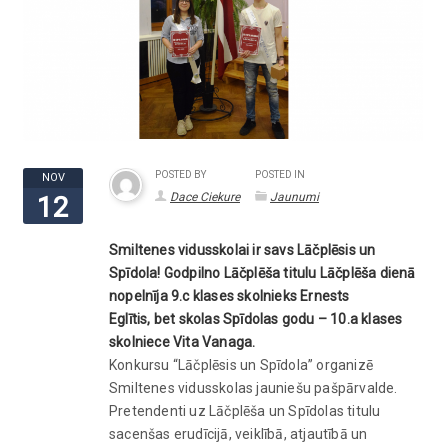
POSTED BY
POSTED IN
NOV
Dace Ciekure
Jaunumi
12
Smiltenes vidusskolai ir savs Lāčplēsis un
Spīdola! Godpilno Lāčplēša titulu Lāčplēša dienā
nopelnīja 9.c klases skolnieks Ernests
Eglītis, bet skolas Spīdolas godu – 10.a klases
skolniece Vita Vanaga.
Konkursu “Lāčplēsis un Spīdola” organizē
Smiltenes vidusskolas jauniešu pašpārvalde.
Pretendenti uz Lāčplēša un Spīdolas titulu
sacenšas erudīcijā, veiklībā, atjautībā un