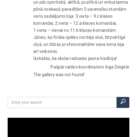
un pēc sportiskā, aktīvā, pozitīvā un entuziasma
pilnā noskaņā pavadītām 5 sacensību stundām
vietu sadalījums bija: 3.vieta – 9.c klases
komandai, 2.vieta – 12.a klases komandai,
1.vieta – vienai no 11.b klases komandām.
Jāteic, ka fināla spēles noritēja sīvā, līdzvērtīgā
cīņā, un līdzās profesionalitātei sava loma bija
arī veiksmei.
Izskatās, ka skolai radusies jauna tradīcija!
Pašpārvaldes koordinatore Inga Deigele
The gallery was not found!