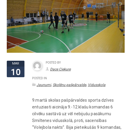
POSTED BY
MAR
Dace Ciekure
10
POSTED IN
,
,
Jaunumi
Skolēnu pašpārvalde
Vidusskola
9.martā skolas pašpārvaldes sporta dzīves
entuziasti aicināja 9.-12.klašu komandas 6
cilvēku sastāvā uz vēl nebijušu pasākumu
Smiltenes vidusskolā, proti, sacensības
“Volejbola nakts”. Bija pieteikušās 9 komandas,