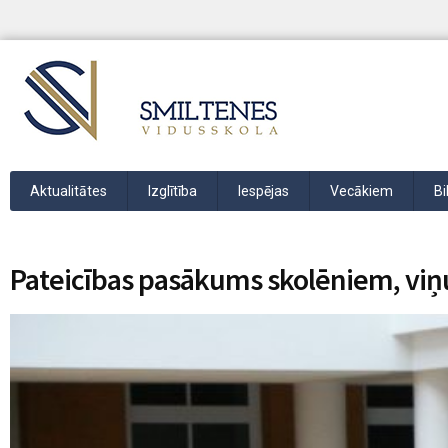
Aktualitātes
Izglītība
Iespējas
Vecākiem
Bi
Pateicības pasākums skolēniem, viņ