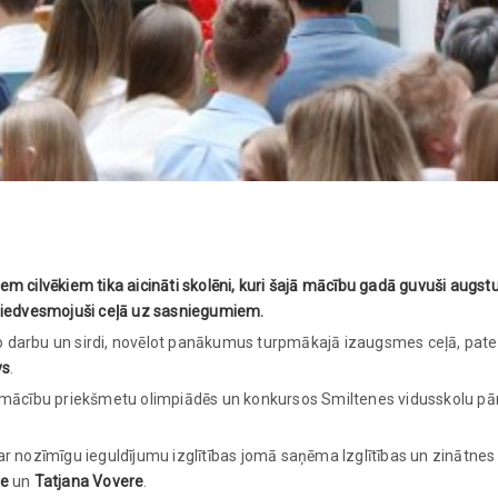
iem cilvēkiem tika aicināti skolēni, kuri šajā mācību gadā guvuši au
 un iedvesmojuši ceļā uz sasniegumiem.
 darbu un sirdi, novēlot panākumus turpmākajā izaugsmes ceļā, pate
vs
.
cību priekšmetu olimpiādēs un konkursos Smiltenes vidusskolu pārs
r nozīmīgu ieguldījumu izglītības jomā saņēma Izglītības un zinātnes m
ne
un
Tatjana Vovere
.