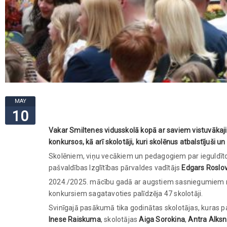
MAY
10
Vakar Smiltenes vidusskolā kopā ar saviem vistuvākaj
konkursos, kā arī skolotāji, kuri skolēnus atbalstījuši
Skolēniem, viņu vecākiem un pedagogiem par ieguldīto
pašvaldības Izglītības pārvaldes vadītājs
Edgars Roslo
2024./2025. mācību gadā ar augstiem sasniegumiem mā
konkursiem sagatavoties palīdzēja 47 skolotāji.
Svinīgajā pasākumā tika godinātas skolotājas, kuras pa
Inese Raiskuma
, skolotājas
Aiga Sorokina
,
Antra Alks