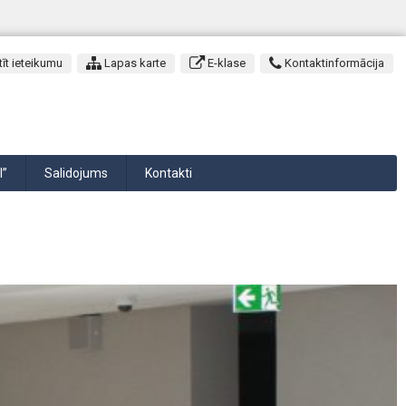
īt ieteikumu
Lapas karte
E-klase
Kontaktinformācija
I”
Salidojums
Kontakti