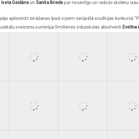
,
Iveta Geidāne
un
Sanita Briede
par nesavtīgo un radošo skolēnu iza
pēja apliecināt zināšanas īpaši viņiem sarūpētā erudīcijas konkursā “P
muzikālu sveicienu sumināja Smiltenes vidusskolas absolventi
Evelīna