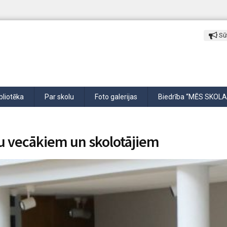
Sūt
bliotēka
Par skolu
Foto galerijas
Biedrība “MĒS SKOLA
u vecākiem un skolotājiem