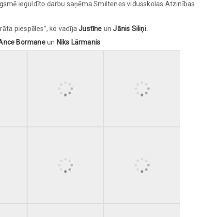
ugsmē ieguldīto darbu saņēma Smiltenes vidusskolas Atzinības
rāta piespēles”, ko vadīja
Justīne
un
Jānis Siliņi.
 Ance Bormane
un
Niks Lārmanis
.