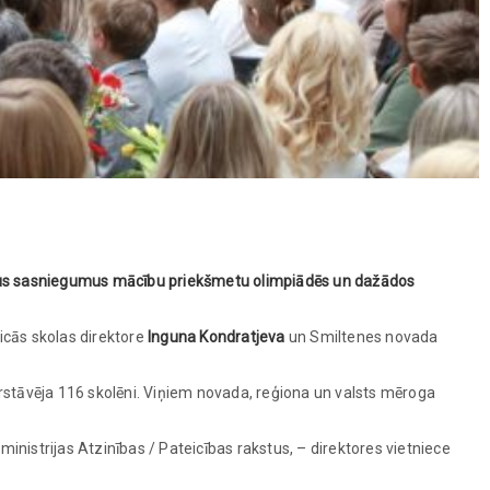
gstus sasniegumus mācību priekšmetu olimpiādēs un dažādos
icās skolas direktore
Inguna Kondratjeva
un Smiltenes novada
tāvēja 116 skolēni. Viņiem novada, reģiona un valsts mēroga
inistrijas Atzinības / Pateicības rakstus, – direktores vietniece