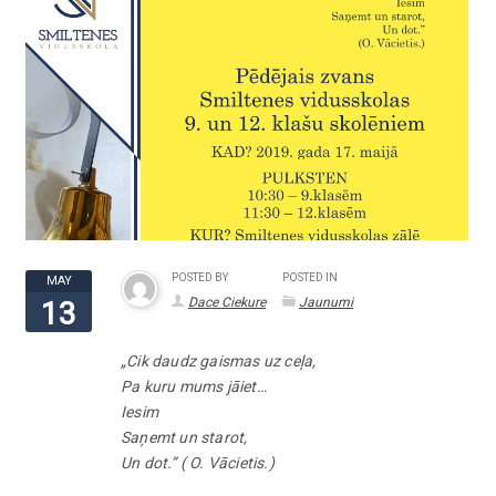
POSTED BY
POSTED IN
MAY
Dace Ciekure
Jaunumi
13
„Cik daudz gaismas uz ceļa,
Pa kuru mums jāiet…
Iesim
Saņemt un starot,
Un dot.” ( O. Vācietis.)