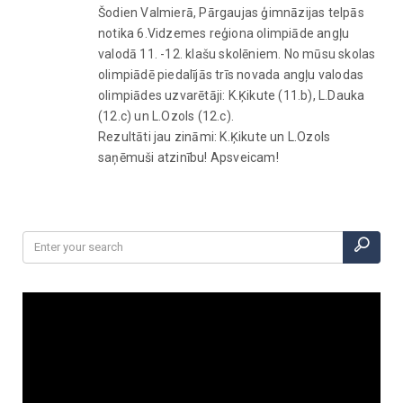
Šodien Valmierā, Pārgaujas ģimnāzijas telpās
notika 6.Vidzemes reģiona olimpiāde angļu
valodā 11. -12. klašu skolēniem. No mūsu skolas
olimpiādē piedalījās trīs novada angļu valodas
olimpiādes uzvarētāji: K.Ķikute (11.b), L.Dauka
(12.c) un L.Ozols (12.c).
Rezultāti jau zināmi: K.Ķikute un L.Ozols
saņēmuši atzinību! Apsveicam!