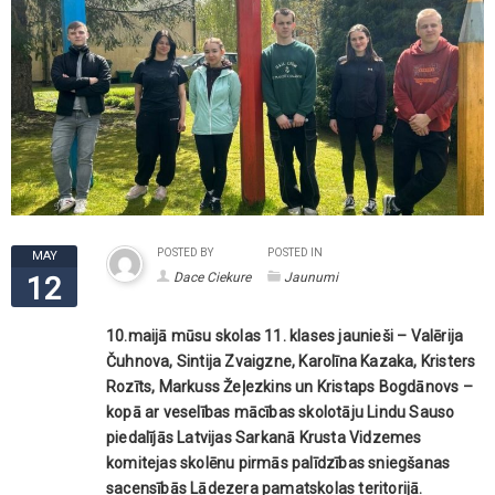
POSTED BY
POSTED IN
MAY
Dace Ciekure
Jaunumi
12
10.maijā mūsu skolas 11. klases jaunieši – Valērija
Čuhnova, Sintija Zvaigzne, Karolīna Kazaka, Kristers
Rozīts, Markuss Žeļezkins un Kristaps Bogdānovs –
kopā ar veselības mācības skolotāju Lindu Sauso
piedalījās Latvijas Sarkanā Krusta Vidzemes
komitejas skolēnu pirmās palīdzības sniegšanas
sacensībās Lādezera pamatskolas teritorijā.