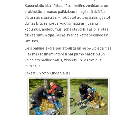
Sacensībās tika pārbaudītas skolēnu zināšanas un
praktiskās iemaņas palīdzības sniegšanā dzīvībai
bīstamās situācijās – nokļūstot autoavārijās, gūstot
durtas brūces, piedzīvojot smagu asiņošanu,
kodumus, apdegumus, šoka stāvokli. Tās bija īstas
dzīves simulācijas, kurās svarīga katra sekunde un
lēmums.
Liels paldies skolai par atbalstu un iespēju piedalīties
– tā mēs rosinām interesi par pirmo palīdzību un
veidojam pārliecinātus, zinošus un līdzcietīgus
jauniešus!
Teksts un foto: Linda Sausā