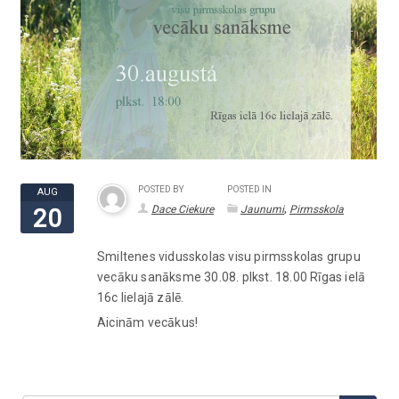
POSTED BY
POSTED IN
AUG
,
Dace Ciekure
Jaunumi
Pirmsskola
20
Smiltenes vidusskolas visu pirmsskolas grupu
vecāku sanāksme 30.08. plkst. 18.00 Rīgas ielā
16c lielajā zālē.
Aicinām vecākus!