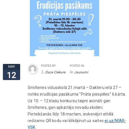
POSTED BY
POSTED IN
MAR
Dace Ciekure
Jaunumi
12
Smiltenes vidusskolā 21.martā – Dakteru ielā 27 –
notiks erudīcijas pasākuma “Prāta piespēles” 6.kārta.
Uz 10. – 12.klašu konkursu laipni aicināti gan
Smiltenes, gan apkārtējo novadu skolēni.
Pieteikšanās līdz 18.martam, ieskenējot attēlā
redzamo QR kodu vai klikšķinot uz saites
ej.uz/MAR-
VSK