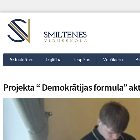
Aktualitātes
Izglītība
Iespējas
Vecākiem
Bi
Projekta “ Demokrātijas formula” ak