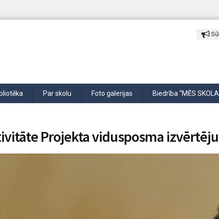
Sūt
bliotēka
Par skolu
Foto galerijas
Biedrība “MĒS SKOLA
tivitāte Projekta vidusposma izvērtēj