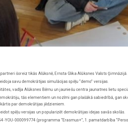
 partneri šoreiz tikās Alūksnē, Ernsta Glika Alūksnes Valsts Ģimnāzijā.
eidoja savu demokrātijas simulācijas spēļu “demo” versijas.
tātes, vadīja Alūksnes Bērnu un jauniešu centra jaunatnes lietu speciā
demokrātiju, tās elementiem un nozīmi gan plašākā sabiedrībā, gan skol
kārtis par demokrātijas jēdzieniem.
idot spēļu versijas un popularizēt demokrātijas idejas savās skolās.
54-YOU-000099774 (programma “Erasmus+”, 1. pamatdarbība “Personu 