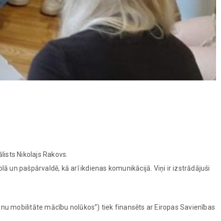
lists Nikolajs Rakovs.
ā un pašpārvaldē, kā arī ikdienas komunikācijā. Viņi ir izstrādājuši
mobilitāte mācību nolūkos”) tiek finansēts ar Eiropas Savienības