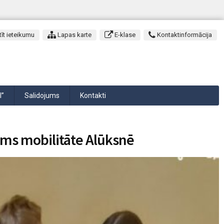
īt ieteikumu
Lapas karte
E-klase
Kontaktinformācija
I”
Salidojums
Kontakti
ums mobilitāte Alūksnē