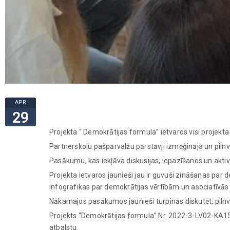
APR
29
Projekta “ Demokrātijas formula” ietvaros visi projekta
Partnerskolu pašpārvalžu pārstāvji izmēģināja un pilnv
Pasākumu, kas iekļāva diskusijas, iepazīšanos un aktivi
Projekta ietvaros jaunieši jau ir guvuši zināšanas par 
infografikas par demokrātijas vērtībām un asociatīvās 
Nākamajos pasākumos jaunieši turpinās diskutēt, pilnve
Projekts “Demokrātijas formula” Nr. 2022-3-LV02-KA1
atbalstu.