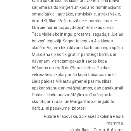
Katra sākumskolas klase arī Dakteru ielā balvā
saņēma saldu kliņģeri un kādu no nominācijām:
smaidīgākie, jautrākie, ritmiskākie, atraktīvākie,
draudzīgākie. Paši mazākie – pirmklasnieki –
tika pie nominācijas „debija” Ritmikas dienā.
Taču vislielāko intrigu, protams, sagādāja „Lielās
balvas” ieguvēji. Šogad to ieguva 4.a klases
skolēni. Viņiem tika dāvanu karte boulinga spēlei.
Mūsdienās, kad tik grūti ir pārsteigt bērnus ar
dāvanām, visnozīmīgākās ir šādas kopā
būšanas un kopā darīšanas lietas. Paldies
vēlreiz liels skolai par šo kopā būšanas mirkli!
Liels paldies Vilkastu ģimenei par mūzikas
apskaņošanu gan mēģinājumos, gan pasākumā!
Paldies klašu audzinātājām un īpaši sporta
skolotājām Lailai un Margaritai par ieguldīto
darbu, lai pasākums izdotos!
Rudīte Grabovska, 3c.klases skolēna Paula
mamma;
skolotājas L.Osma, A.Alksne