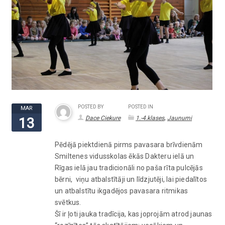
POSTED BY
POSTED IN
MAR
,
Dace Ciekure
1.-4.klases
Jaunumi
13
Pēdējā piektdienā pirms pavasara brīvdienām
Smiltenes vidusskolas ēkās Dakteru ielā un
Rīgas ielā jau tradicionāli no paša rīta pulcējās
bērni, viņu atbalstītāji un līdzjutēji, lai piedalītos
un atbalstītu ikgadējos pavasara ritmikas
svētkus.
Šī ir ļoti jauka tradīcija, kas joprojām atrod jaunas