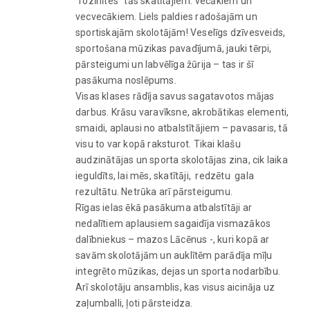
“rozīnītes” tās skatītājiem: vecākiem un
vecvecākiem. Liels paldies radošajām un
sportiskajām skolotājām! Veselīgs dzīvesveids,
sportošana mūzikas pavadījumā, jauki tērpi,
pārsteigumi un labvēlīga žūrija – tas ir šī
pasākuma noslēpums.
Visas klases rādīja savus sagatavotos mājas
darbus. Krāsu varavīksne, akrobātikas elementi,
smaidi, aplausi no atbalstītājiem – pavasaris, tā
visu to var kopā raksturot. Tikai klašu
audzinātājas un sporta skolotājas zina, cik laika
ieguldīts, lai mēs, skatītāji, redzētu gala
rezultātu. Netrūka arī pārsteigumu.
Rīgas ielas ēkā pasākuma atbalstītāji ar
nedalītiem aplausiem sagaidīja vismazākos
dalībniekus – mazos Lācēnus -, kuri kopā ar
savām skolotājām un auklītēm parādīja mīļu
integrēto mūzikas, dejas un sporta nodarbību.
Arī skolotāju ansamblis, kas visus aicināja uz
zaļumballi, ļoti pārsteidza.