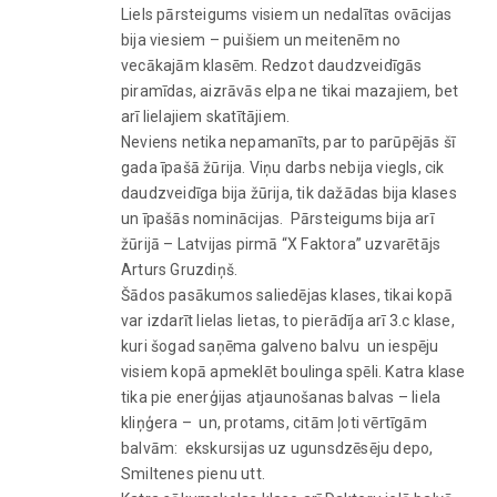
Liels pārsteigums visiem un nedalītas ovācijas
bija viesiem – puišiem un meitenēm no
vecākajām klasēm. Redzot daudzveidīgās
piramīdas, aizrāvās elpa ne tikai mazajiem, bet
arī lielajiem skatītājiem.
Neviens netika nepamanīts, par to parūpējās šī
gada īpašā žūrija. Viņu darbs nebija viegls, cik
daudzveidīga bija žūrija, tik dažādas bija klases
un īpašās nominācijas. Pārsteigums bija arī
žūrijā – Latvijas pirmā “X Faktora” uzvarētājs
Arturs Gruzdiņš.
Šādos pasākumos saliedējas klases, tikai kopā
var izdarīt lielas lietas, to pierādīja arī 3.c klase,
kuri šogad saņēma galveno balvu un iespēju
visiem kopā apmeklēt boulinga spēli. Katra klase
tika pie enerģijas atjaunošanas balvas – liela
kliņģera – un, protams, citām ļoti vērtīgām
balvām: ekskursijas uz ugunsdzēsēju depo,
Smiltenes pienu utt.