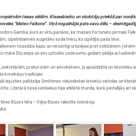
 nopietnām tiesas sēdēm. Klasesbiedru un skolotāju priekšā par nonāk
noveles “Mateo
Falkone”. Viņš nogalinājis pats savu dēlu – desmitgad
 Teodoro Gamba, kurš ar viltu panācis, ka mazais Fortunato pirmais Fa
jām, izpelnīdamies augstāko soda mēru, ko izpildījis paša tēvs…
alkonem nozadzis kazu un necienīgi izturējies pret voltižēriem (vīrie
ato māte Džuzepa un sev uzticēto uzdevumu godam pildīja arī sabiedr
ēm, sekretārēm, prokurorēm un advokātiem, jo apsūdzētā un liecinieku
ās korsikāņu tradīcijas.
ē iejusties palīdzēja Smiltenes vidusskolas latviešu valodas un litera
rīte. Literārā tiesa vienlaikus bija atklātā stunda, kurā piedalījās arī sk
tīnes Būces tēta – Viļņa Būces rakstīta scenārija.
ikā.