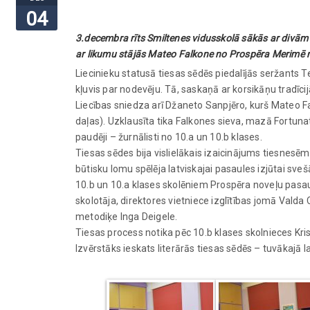
04
3.decembra rīts Smiltenes vidusskolā sākās ar divām
ar likumu stājās Mateo Falkone no Prospēra Merimē 
Liecinieku statusā tiesas sēdēs piedalījās seržants
kļuvis par nodevēju. Tā, saskaņā ar korsikāņu tradīci
Liecības sniedza arī Džaneto Sanpjēro, kurš Mateo F
daļas). Uzklausīta tika Falkones sieva, mazā Fortun
paudēji – žurnālisti no 10.a un 10.b klases.
Tiesas sēdes bija vislielākais izaicinājums tiesnes
būtisku lomu spēlēja latviskajai pasaules izjūtai sveš
10.b un 10.a klases skolēniem Prospēra noveļu pasaul
skolotāja, direktores vietniece izglītības jomā Valda Ci
metodiķe Inga Deigele.
Tiesas process notika pēc 10.b klases skolnieces Kris
Izvērstāks ieskats literārās tiesas sēdēs – tuvākajā la