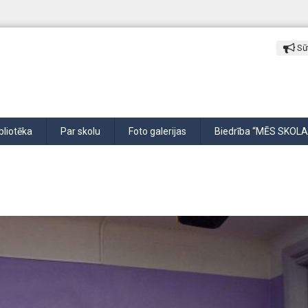
Sūt
bliotēka
Par skolu
Foto galerijas
Biedrība “MĒS SKOLA