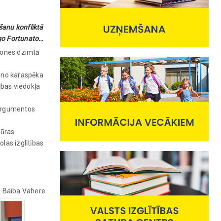
šanu konfliktā
īgo Fortunato…
lkones dzimtā
m no karaspēka
ības viedokļa
 argumentos
tūras
olas izglītības
Baiba Vahere