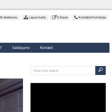
īt ieteikumu
Lapas karte
E-klase
Kontaktinformācija
I”
Salidojums
Kontakti