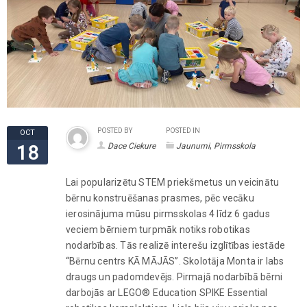
POSTED BY
POSTED IN
OCT
,
Dace Ciekure
Jaunumi
Pirmsskola
18
Lai popularizētu STEM priekšmetus un veicinātu
bērnu konstruēšanas prasmes, pēc vecāku
ierosinājuma mūsu pirmsskolas 4 līdz 6 gadus
veciem bērniem turpmāk notiks robotikas
nodarbības. Tās realizē interešu izglītības iestāde
“Bērnu centrs KĀ MĀJĀS”. Skolotāja Monta ir labs
draugs un padomdevējs. Pirmajā nodarbībā bērni
darbojās ar LEGO® Education SPIKE Essential