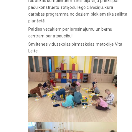
robotikas komplektiem. Liels bija viņu prieks par
pašu konstruētu rotējošu lego cilvēciņu, kura
darbības programma no dažiem blokiem tika salikta
planšetē.
Paldies vecākiem par ierosinājumu un bērnu
centram par atsaucību!
Smiltenes vidusskolas pirmsskolas metodiķe Vita
Leite