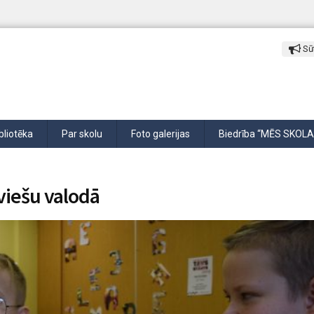
Sūt
bliotēka
Par skolu
Foto galerijas
Biedrība “MĒS SKOLA
viešu valodā