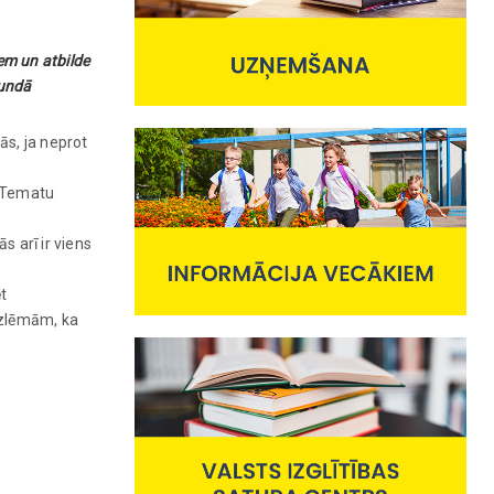
iem un atbilde
tundā
ās, ja neprot
 “Tematu
 arī ir viens
t
 izlēmām, ka