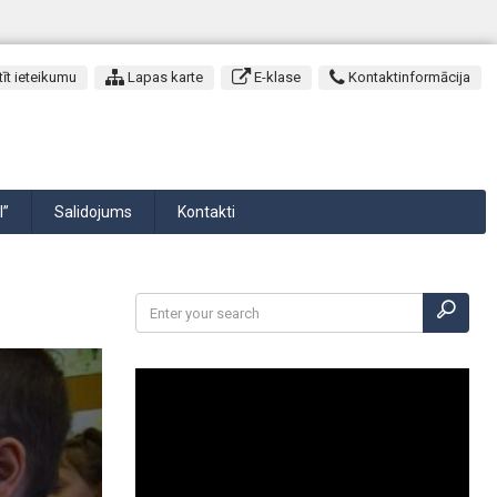
īt ieteikumu
Lapas karte
E-klase
Kontaktinformācija
I”
Salidojums
Kontakti