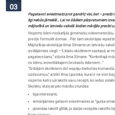
03
Pagatavot sviestmaizi prot gandrīz visi, bet – precīzi 
ilgi nebūs jāmeklē… Lai no šādiem pārpratumiem izvair
mājturībā un latviešu valodā šodien mācījās precīzi u
Vispirms bērni noskatījās ģimenisku videomateriālu, k
precīzi formulēt domas… Pēc tam skolotājas iepazīst
Mājturības skolotājai Ilmai Sīmanei un latviešu valod
izvēlējāmies viegli – 5.klašu skolēniem saskaņā ar
pagatavošanu,” stāsta Ilma Sīmane. “Konkrētajā mācīb
no bērnu iecienītākajiem brokastu ēdieniem…”
“Gribējām skolēniem dot iespēju darboties komandā, 
uzdevumus,” atzīst Ilma Lipstoka, kurai ir ne vien ba
vispirms katrs uzrakstīs savu recepti, ko iedos sola
Skolēnu atziņas pēc mācību stundas:
bija interesanti;
iemācījāmies gatavot sviestmaizes ar “gurķa smaid
jācenšas rakstīt glītāk, jo dažās receptēs rakstīto bij
Baiba Vahere