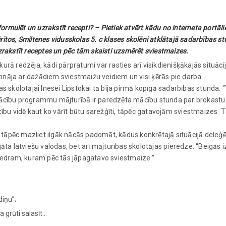
formulēt un uzrakstīt recepti? – Pietiek atvērt kādu no interneta portāl
ītos, Smiltenes vidusskolas 5. c klases skolēni atklātajā sadarbības s
zrakstīt receptes un pēc tām skaisti uzsmērēt sviestmaizes.
urā redzēja, kādi pārpratumi var rasties arī visikdienišķākajās situācij
ināja ar dažādiem sviestmaižu veidiem un visi ķērās pie darba.
as skolotājai Inesei Lipstokai tā bija pirmā kopīgā sadarbības stunda.
 mācību programmu mājturībā ir paredzēta mācību stunda par brokastu
u vidē kaut ko vārīt būtu sarežģīti, tāpēc gatavojām sviestmaizes. Tās
tāpēc mazliet ilgāk nācās padomāt, kādus konkrētajā situācijā deleģē
gāta latviešu valodas, bet arī mājturības skolotājas pieredze. “Beigās
biedram, kuram pēc tās jāpagatavo sviestmaize.”
iņu”;
a grūti salasīt…