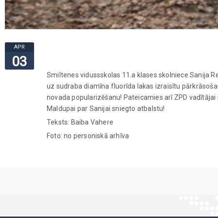
APR
03
Smiltenes vidussskolas 11.a klases skolniece Sanija R
uz sudraba diamīna fluorīda lakas izraisītu pārkrāsoša
novada popularizēšanu! Pateicamies arī ZPD vadītājai s
Maldupai par Sanijai sniegto atbalstu!
Teksts: Baiba Vahere
Foto: no personiskā arhīva