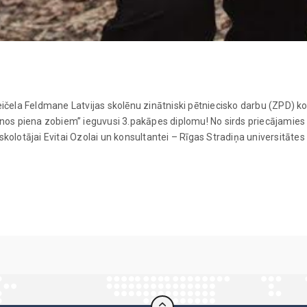
eičela Feldmane Latvijas skolēnu zinātniski pētniecisko darbu (ZPD)
nos piena zobiem” ieguvusi 3.pakāpes diplomu! No sirds priecājamies pa
kolotājai Evitai Ozolai un konsultantei – Rīgas Stradiņa universitātes