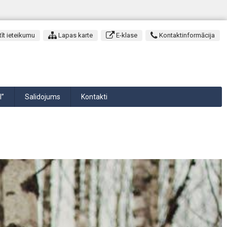
īt ieteikumu
Lapas karte
E-klase
Kontaktinformācija
I”
Salidojums
Kontakti