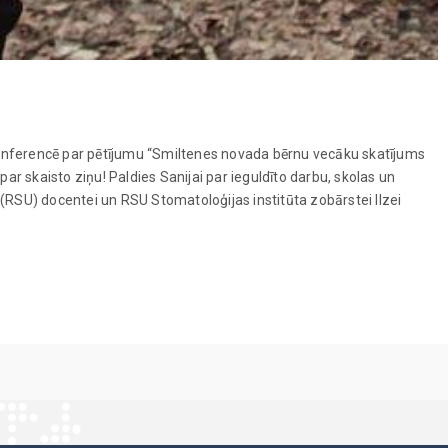
 konferencē par pētījumu “Smiltenes novada bērnu vecāku skatījums
r skaisto ziņu! Paldies Sanijai par ieguldīto darbu, skolas un
 (RSU) docentei un RSU Stomatoloģijas institūta zobārstei Ilzei