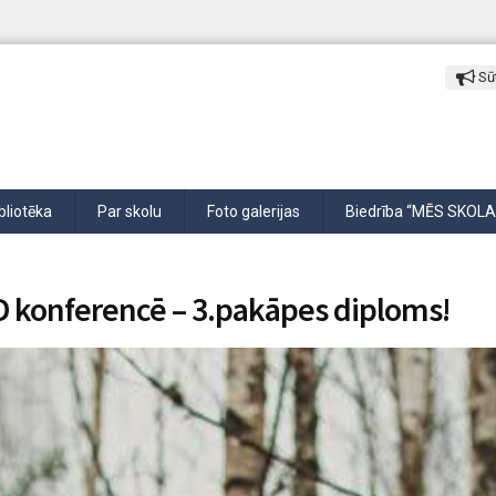
Sūt
bliotēka
Par skolu
Foto galerijas
Biedrība “MĒS SKOLA
ZPD konferencē – 3.pakāpes diploms!