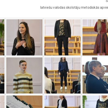
S
latviešu valodas skolotāju metodiskās apvie