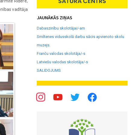
armīte Rīdere,
nības vadītāja
JAUNĀKĀS ZIŅAS
Dabaszinību skolotājai/-am
Smiltenes vidusskolā darbu sācis apvienoto skolu
muzejs.
Franču valodas skolotāja/-s
Latviešu valodas skolotāja/-s
SALIDOJUMS