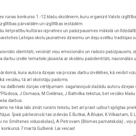
s runas konkurss 1.-12.klašu skolēniem, kuru organizē Valsts izglītīb
zglītības pārvaldēm un izglītības iestādēm.
šu lietpratību kultūras izpratnes un pašizpausmes mākslā un līdzdal
aistoties Latvijas skolu jaunatnes dziesmu un deju svētku tradīcijas
ionālo identitāti, veicināt viņu emocionālo un radošo pašizpausmi, 
arbu izvēle tematiski jāsaista ar skolēnu pašidentitāti, nacionālās u
rdomā, kura autora dzejas vai prozas darbu izvēlēties, kā veidot vizu
r kā vecāku, tā arī skolotāju padoms.
sa dalībnieki žūrijas vērtējumam sagatavojuši dažādu autoru dzejas
V.Plūdoņa, J.Osmaņa, M.Cielēnas, J.Baltvilka tekstus, bet vecāko klašu
ieša darbus.
 ne tikai labi zināt runāto tekstu, bet arī prast uzburt spilgtas prie
ītājus. Īpaši pārliecinoši tas izdevās E.Butkai, A.Bluķei, K.Vilkastam, S.
isi no Smiltenes vidusskolas), A.Petrovam (Blomes pamatskola) , viņi 
konkursā 7.martā Gulbenē. Lai veicas!