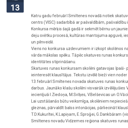
13
Katru gadu februārī Smiltenes novadā notiek skatuve
centrs (VISC) sadarbībā ar pašvaldībām, pašvaldību i
Konkursa mērķis šajā gadā ir sekmēt bērnu un jaunie
deju svētku procesā, kultūras mantojuma apguvē, ies
un pilnveidē.
Viens no konkursa uzdevumiem ir izkopt skolēnos nac
vārda mākslas spēku. Tāpēc skatuves runas konkursa d
identitātes stiprināšanu.
Skatuves runas konkursam skolēni gatavojas īpaši- pā
ieinteresēt klausītājus. Tekstu izvēlē bieži vien node
13.februārī Smiltenes novada skatuves runas konkur
darbus. Jaunāko klašu skolēni visvairāk izvēlējušies 
iecienījuši I.Ziedoņa, M.Svīķes, V.Belševicas un O.Vāc
Lai uzstāšanās būtu veiksmīga, skolēniem nepieciešams
gleznas, pārvaldīt balss intonācijas, pārliecināt klaus
T.D.Kukurītei, K.Lapiņam, E.Sproģei, G.Dankbāram (v
Smiltenes novadu Vidzemes reģiona skatuves runas 