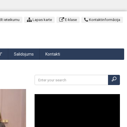
īt ieteikumu
Lapas karte
E-klase
Kontaktinformācija
I”
Salidojums
Kontakti