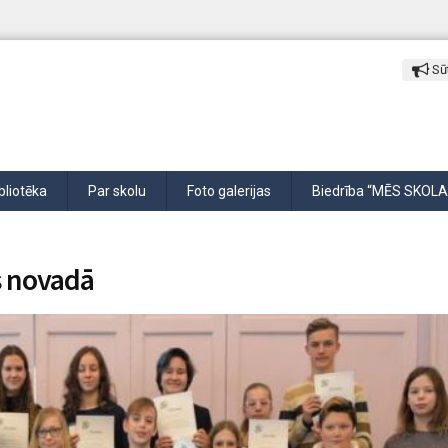
Sūt
bliotēka
Par skolu
Foto galerijas
Biedrība “MĒS SKOLA
s novadā