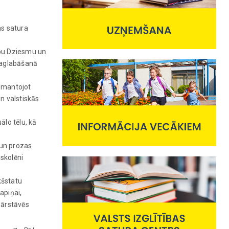
as satura
ību Dziesmu un
 saglabāšanā
izmantojot
n valstiskās
ālo tēlu, kā
 un prozas
 skolēni
kšstatu
Lapiņai,
pārstāvēs