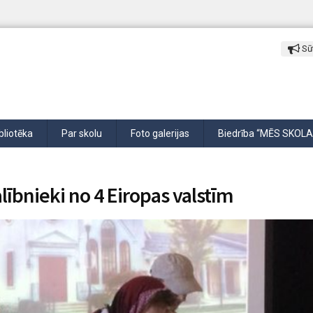
Sūt
bliotēka
Par skolu
Foto galerijas
Biedrība “MĒS SKOLA
lībnieki no 4 Eiropas valstīm