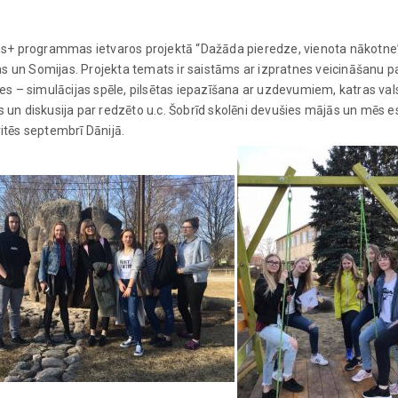
asmus+ programmas ietvaros projektā “Dažāda pieredze, vienota nākotn
lijas un Somijas. Projekta temats ir saistāms ar izpratnes veicināšanu p
ātes – simulācijas spēle, pilsētas iepazīšana ar uzdevumiem, katras val
ās un diskusija par redzēto u.c. Šobrīd skolēni devušies mājās un mēs 
ritēs septembrī Dānijā.