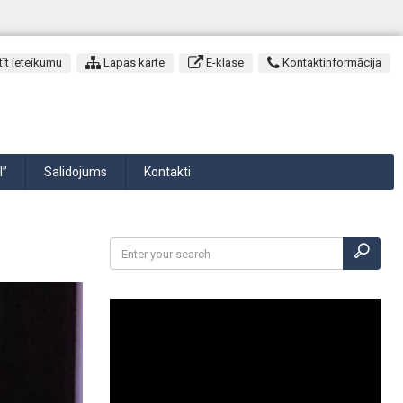
īt ieteikumu
Lapas karte
E-klase
Kontaktinformācija
I”
Salidojums
Kontakti