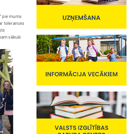
e” pie mums
ar tolerances
sts
esam sākuši