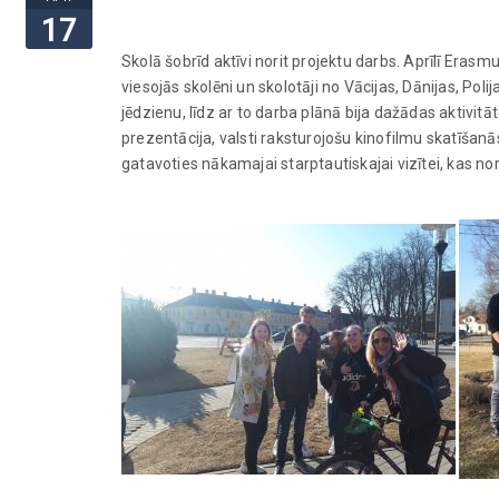
17
Skolā šobrīd aktīvi norit projektu darbs. Aprīlī Er
viesojās skolēni un skolotāji no Vācijas, Dānijas, Po
jēdzienu, līdz ar to darba plānā bija dažādas aktivit
prezentācija, valsti raksturojošu kinofilmu skatīšan
gatavoties nākamajai starptautiskajai vizītei, kas no