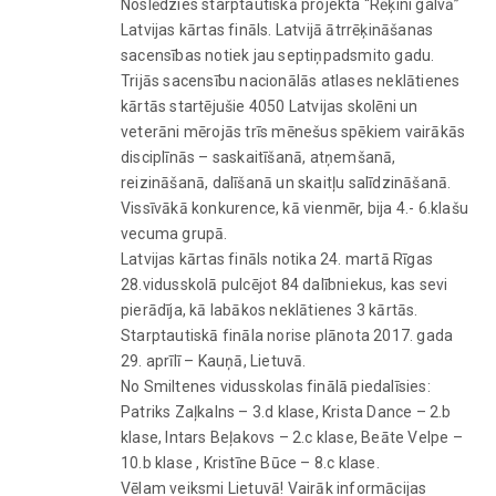
Noslēdzies starptautiskā projekta “Rēķini galvā”
Latvijas kārtas fināls. Latvijā ātrrēķināšanas
sacensības notiek jau septiņpadsmito gadu.
Trijās sacensību nacionālās atlases neklātienes
kārtās startējušie 4050 Latvijas skolēni un
veterāni mērojās trīs mēnešus spēkiem vairākās
disciplīnās – saskaitīšanā, atņemšanā,
reizināšanā, dalīšanā un skaitļu salīdzināšanā.
Vissīvākā konkurence, kā vienmēr, bija 4.- 6.klašu
vecuma grupā.
Latvijas kārtas fināls notika 24. martā Rīgas
28.vidusskolā pulcējot 84 dalībniekus, kas sevi
pierādīja, kā labākos neklātienes 3 kārtās.
Starptautiskā fināla norise plānota 2017. gada
29. aprīlī – Kauņā, Lietuvā.
No Smiltenes vidusskolas finālā piedalīsies:
Patriks Zaļkalns – 3.d klase, Krista Dance – 2.b
klase, Intars Beļakovs – 2.c klase, Beāte Velpe –
10.b klase , Kristīne Būce – 8.c klase.
Vēlam veiksmi Lietuvā! Vairāk informācijas