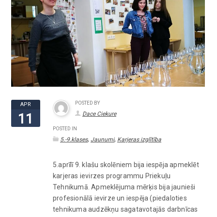
POSTED BY
APR
Dace Ciekure
11
POSTED IN
,
,
5.-9.klases
Jaunumi
Karjeras izglītība
5.aprīlī 9. klašu skolēniem bija iespēja apmeklēt
karjeras ievirzes programmu Priekuļu
Tehnikumā. Apmeklējuma mērķis bija jaunieši
profesionālā ievirze un iespēja (piedaloties
tehnikuma audzēkņu sagatavotajās darbnīcas