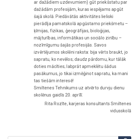
ar dažādiem uzdevumiem) gūt priekšstatu par
dažādām profesijām, kuras iespējams apgūt
šajā skolā. Piedāvātās aktivitātes lieliski
pierādīja pamatskolā apgūstamo priekšmetu –
ķīmijas, fizikas, ģeogrāfijas, bioloģijas,
mājturības, informātikas un sociālo zinību –
nozīmīgumu šajās profesijās. Savos
izvērtējumos skolēni raksta: bija vērts braukt, jo
sapratu, ko nevēlos; daudz pārdomu, kur tālāk
doties mācīties; labprāt apmeklētu šādus
pasākumus, jo tikai izmēģinot sapratu, ka mani
tas tiešām interesē!
Smiltenes Tehnikums uz atvērto durvju dienu
skolēnus gaidīs 20. aprīlī.
Rita Rozīte, karjeras konsultants Smiltenes
vidusskolā