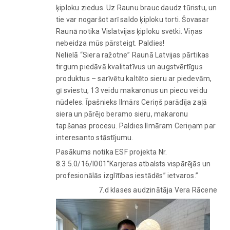
ķiploku ziedus. Uz Raunu brauc daudz tūristu, un
tie var nogaršot arī saldo ķiploku torti. Šovasar
Raunā notika Vislatvijas ķiploku svētki. Viņas
nebeidza mūs pārsteigt. Paldies!
Nelielā “Siera ražotne” Raunā Latvijas pārtikas
tirgum piedāvā kvalitatīvus un augstvērtīgus
produktus – sarīvētu kaltēto sieru ar piedevām,
gī sviestu, 13 veidu makaronus un piecu veidu
nūdeles. Īpašnieks Ilmārs Ceriņš parādīja zaļā
siera un pārējo beramo sieru, makaronu
tapšanas procesu. Paldies Ilmāram Ceriņam par
interesanto stāstījumu.
Pasākums notika ESF projekta Nr.
8.3.5.0/16/I001”Karjeras atbalsts vispārējās un
profesionālās izglītības iestādēs” ietvaros.”
7.d klases audzinātāja Vera Rācene