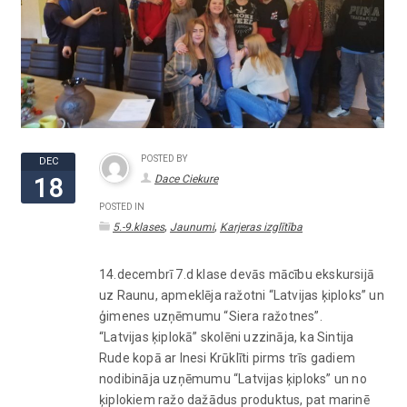
POSTED BY
DEC
Dace Ciekure
18
POSTED IN
,
,
5.-9.klases
Jaunumi
Karjeras izglītība
14.decembrī 7.d klase devās mācību ekskursijā
uz Raunu, apmeklēja ražotni “Latvijas ķiploks” un
ģimenes uzņēmumu “Siera ražotnes”.
“Latvijas ķiplokā” skolēni uzzināja, ka Sintija
Rude kopā ar Inesi Krūklīti pirms trīs gadiem
nodibināja uzņēmumu “Latvijas ķiploks” un no
ķiplokiem ražo dažādus produktus, pat marinē