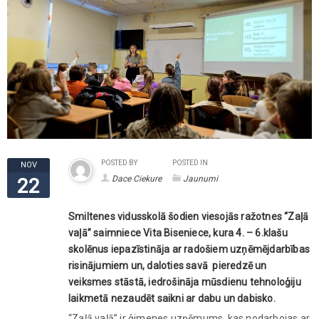
POSTED BY
POSTED IN
NOV
Dace Ciekure
Jaunumi
22
Smiltenes vidusskolā šodien viesojās ražotnes “Zaļā
vaļā” saimniece Vita Biseniece, kura 4. – 6.klašu
skolēnus iepazīstināja ar radošiem uzņēmējdarbības
risinājumiem un, daloties savā pieredzē un
veiksmes stāstā, iedrošināja mūsdienu tehnoloģiju
laikmetā nezaudēt saikni ar dabu un dabisko.
“Zaļā vaļā” ir ģimenes uzņēmums, kas nodarbojas ar