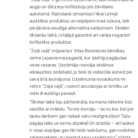
augļu un dārzeņu liofilizāciju jeb žāvēšanu
aukstumā. Ražošanā izmantojot tikai Latvijā
audzētus produktus un iespējami maz cukura, tiek
piedāvāta veselīga alternatīva saldumiem. Skolēni
tikšanās laikā, rotaļīgā gaisotnē arī varēja nogaršot
liofilizētos produktus.
“Zaļā vaļā” mājvieta ir Vitas Bisenieces bērnības
zeme Lejasciema pagastā, kur darbīgi pagājušas
visas vasaras. Uzņēmēja rosināja skolēnus
ieklausīties sirdsbalsī, jo tieši tā visbiežāk aizved pie
sava īstā aicinājuma. Uzņēmuma nosaukums ne
velti ir “Zaļā vaļā”, rosinot asociācijas ar brīvību un
videi draudzīgu pasauli.
“Skolas laikā biju pārliecināta, ka mana nākotne būs
saistīta ar mākslu. Toreiz domāju – lai nu kur, bet pie
lauku darbiem gan nekad vairs neatgriezīšos! Taču
pagāja laiks un esmu atpakaļ! Un izrādās – arī laukos
ir visas iespējas gan likt lietā radošumu, gan nodoties
vaļaspriekiem un izveidot savu uzņēmumu,” stāsta