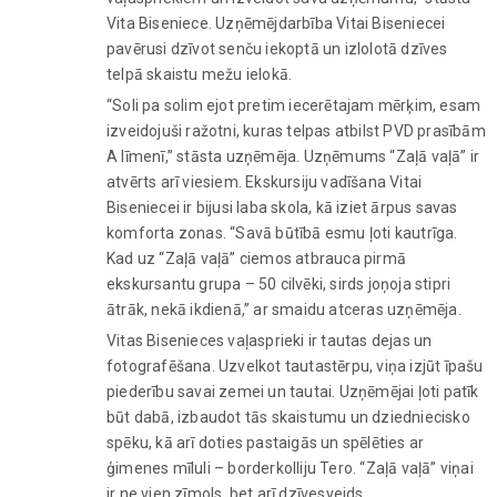
Vita Biseniece. Uzņēmējdarbība Vitai Biseniecei
pavērusi dzīvot senču iekoptā un izlolotā dzīves
telpā skaistu mežu ielokā.
“Soli pa solim ejot pretim iecerētajam mērķim, esam
izveidojuši ražotni, kuras telpas atbilst PVD prasībām
A līmenī,” stāsta uzņēmēja. Uzņēmums “Zaļā vaļā” ir
atvērts arī viesiem. Ekskursiju vadīšana Vitai
Biseniecei ir bijusi laba skola, kā iziet ārpus savas
komforta zonas. “Savā būtībā esmu ļoti kautrīga.
Kad uz “Zaļā vaļā” ciemos atbrauca pirmā
ekskursantu grupa – 50 cilvēki, sirds joņoja stipri
ātrāk, nekā ikdienā,” ar smaidu atceras uzņēmēja.
Vitas Bisenieces vaļasprieki ir tautas dejas un
fotografēšana. Uzvelkot tautastērpu, viņa izjūt īpašu
piederību savai zemei un tautai. Uzņēmējai ļoti patīk
būt dabā, izbaudot tās skaistumu un dziedniecisko
spēku, kā arī doties pastaigās un spēlēties ar
ģimenes mīluli – borderkolliju Tero. “Zaļā vaļā” viņai
ir ne vien zīmols, bet arī dzīvesveids.