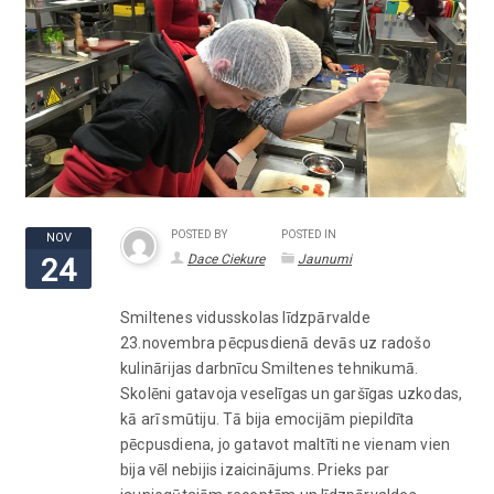
POSTED BY
POSTED IN
NOV
Dace Ciekure
Jaunumi
24
Smiltenes vidusskolas līdzpārvalde
23.novembra pēcpusdienā devās uz radošo
kulinārijas darbnīcu Smiltenes tehnikumā.
Skolēni gatavoja veselīgas un garšīgas uzkodas,
kā arī smūtiju. Tā bija emocijām piepildīta
pēcpusdiena, jo gatavot maltīti ne vienam vien
bija vēl nebijis izaicinājums. Prieks par