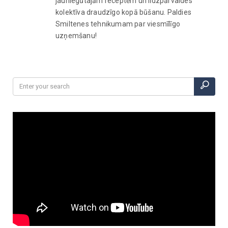
jauniegūtajām receptēm un līdzpārvaldes
kolektīva draudzīgo kopā būšanu. Paldies
Smiltenes tehnikumam par viesmīlīgo
uzņemšanu!