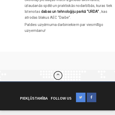
izlaušanās spēlē un praktiskās nodarbībās, kuras tiek
īstenotas
dabas un tehnoloģiju parkā “URDA”
, kas
atrodas blakus AEC “Daibe”.
Paldies uzņēmuma darbiniekiem par viesmīlīgo
uzņemšanu!
PIEKĻŪSTAMĪBA
FOLLOW US