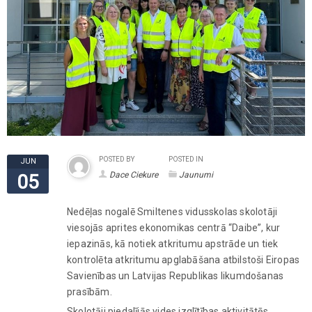
POSTED BY
POSTED IN
JUN
Dace Ciekure
Jaunumi
05
Nedēļas nogalē Smiltenes vidusskolas skolotāji
viesojās aprites ekonomikas centrā “Daibe”, kur
iepazinās, kā notiek atkritumu apstrāde un tiek
kontrolēta atkritumu apglabāšana atbilstoši Eiropas
Savienības un Latvijas Republikas likumdošanas
prasībām.
Skolotāji piedalījās vides izglītības aktivitātēs,