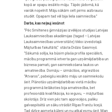
kopā ar opapu iesākto māju. Tāpēc jādomā, kā
vairāk nopelnīt. Māju sākām celt pirms aizbraucu
studēt. Opapam tad vēl bija liela saimniecība.”
Darbs, kas neļauj iesūnot
“Pēc Smiltenes ģimnāzijas izvēlējos studijas Latvijas
Lauksaimniecības akadēmijas (tagad – Latvijas
Lauksaimniecības universitāte) tikko izveidotajā
Mājturības fakultātē,” stāsta Didzis Gaismiņš.
“Sākumā solīja, ka būsim plaša profila speciālisti,
mācību programmā ietverta gan uzņēmējdarbība un
biznesa pamati, gan saimniekošana laukos un
amatniecība. Domāju – izmācīšos, atgriezīšos
“Atvaros”, pabeigšu iesākto māju un saimniekošu
šeit. Plānotās uzņēmējdarbības vietā mācību
programmā lielākoties bija amatniecība, bet
profesionālā kvalifikācija, ko ieguvu, – mājturības
skolotājs. Drīz vien pēc tam apprecējos, paliku
galvaspilsētā un sāku strādāt Rīgas Franču licejā.
Tad dzīve apmeta kūleni un nu atkal esmu šeit. Man