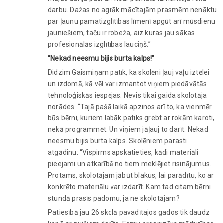
darbu. Dažas no agrāk mācītajām prasmēm nenāktu
par ļaunu pamatizglītības līmenī apgūt arī mūsdienu
jauniešiem, taču ir robeža, aiz kuras jau sākas
profesionālās izglītības lauciņš.”
“Nekad neesmu bijis burta kalps!”
Didzim Gaismiņam patīk, ka skolēni ļauj vaļu iztēlei
un izdomā, kā vēl var izmantot viņiem piedāvātās
tehnoloģiskās iespējas. Nevis tikai gaida skolotāja
norādes. “Tajā pašā laikā apzinos arī to, ka vienmēr
būs bērni, kuriem labāk patiks grebt ar rokām karoti,
nekā programmēt. Un viņiem jāļauj to darīt. Nekad
neesmu bijis burta kalps. Skolēniem parasti
atgādinu: “Vispirms apskatieties, kādi materiāli
pieejami un atkarībā no tiem meklējiet risinājumus.
Protams, skolotājam jābūt blakus, lai parādītu, ko ar
konkrēto materiālu var izdarīt. Kam tad citam bērni
stundā prasīs padomu, ja ne skolotājam?
Patiesībā jau 26 skolā pavadītajos gados tik daudz