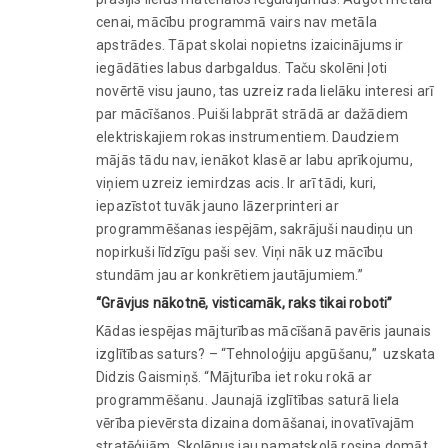
cenai, mācību programmā vairs nav metāla
apstrādes. Tāpat skolai nopietns izaicinājums ir
iegādāties labus darbgaldus. Taču skolēni ļoti
novērtē visu jauno, tas uzreiz rada lielāku interesi arī
par mācīšanos. Puiši labprāt strādā ar dažādiem
elektriskajiem rokas instrumentiem. Daudziem
mājās tādu nav, ienākot klasē ar labu aprīkojumu,
viņiem uzreiz iemirdzas acis. Ir arī tādi, kuri,
iepazīstot tuvāk jauno lāzerprinteri ar
programmēšanas iespējām, sakrājuši naudiņu un
nopirkuši līdzīgu paši sev. Viņi nāk uz mācību
stundām jau ar konkrētiem jautājumiem.”
“Grāvjus nākotnē, visticamāk, raks tikai roboti”
Kādas iespējas mājturības mācīšanā pavēris jaunais
izglītības saturs? – “Tehnoloģiju apgūšanu,” uzskata
Didzis Gaismiņš. “Mājturība iet roku rokā ar
programmēšanu. Jaunajā izglītības saturā liela
vērība pievērsta dizaina domāšanai, inovatīvajām
stratēģijām. Skolēnus jau pamatskolā rosina domāt