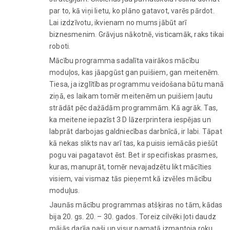
par to, kā viņi lietu, ko plāno gatavot, varēs pārdot.
Lai izdzīvotu, ikvienam no mums jābūt arī
biznesmenim. Grāvjus nākotnē, visticamāk, raks tikai
roboti.
Mācību programma sadalīta vairākos mācību
moduļos, kas jāapgūst gan puišiem, gan meitenēm.
Tiesa, ja izglītības programmu veidošana būtu manā
ziņā, es laikam tomēr meitenēm un puišiem ļautu
strādāt pēc dažādām programmām. Kā agrāk. Tas,
ka meitene iepazīst 3 D lāzerprintera iespējas un
labprāt darbojas galdniecības darbnīcā, ir labi. Tāpat
kā nekas slikts nav arī tas, ka puisis iemācās piešūt
pogu vai pagatavot ēst. Bet ir specifiskas prasmes,
kuras, manuprāt, tomēr nevajadzētu likt mācīties
visiem, vai vismaz tās pieņemt kā izvēles mācību
moduļus.
Jaunās mācību programmas atšķiras no tām, kādas
bija 20. gs. 20. – 30. gados. Toreiz cilvēki ļoti daudz
mājās darīja paši un visur pamatā izmantoja roku