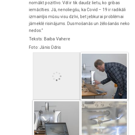
nomākt pozitīvo. Vēl ir tik daudz lietu, ko gribas
iemācīties. Jā, nenoliegšu, ka Covid – 19 ir radikāli
izmainījis mūsu visu dzīvi, bet jebkurai problēmai
jāmeklē risinājums. Dusmošanās un žēlošanās neko
nedos.”
Teksts: Baiba Vahere
Foto: Jānis Ūdris