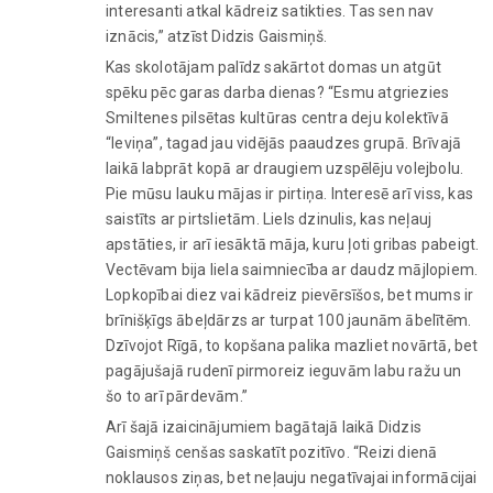
interesanti atkal kādreiz satikties. Tas sen nav
iznācis,” atzīst Didzis Gaismiņš.
Kas skolotājam palīdz sakārtot domas un atgūt
spēku pēc garas darba dienas? “Esmu atgriezies
Smiltenes pilsētas kultūras centra deju kolektīvā
“Ieviņa”, tagad jau vidējās paaudzes grupā. Brīvajā
laikā labprāt kopā ar draugiem uzspēlēju volejbolu.
Pie mūsu lauku mājas ir pirtiņa. Interesē arī viss, kas
saistīts ar pirtslietām. Liels dzinulis, kas neļauj
apstāties, ir arī iesāktā māja, kuru ļoti gribas pabeigt.
Vectēvam bija liela saimniecība ar daudz mājlopiem.
Lopkopībai diez vai kādreiz pievērsīšos, bet mums ir
brīnišķīgs ābeļdārzs ar turpat 100 jaunām ābelītēm.
Dzīvojot Rīgā, to kopšana palika mazliet novārtā, bet
pagājušajā rudenī pirmoreiz ieguvām labu ražu un
šo to arī pārdevām.”
Arī šajā izaicinājumiem bagātajā laikā Didzis
Gaismiņš cenšas saskatīt pozitīvo. “Reizi dienā
noklausos ziņas, bet neļauju negatīvajai informācijai