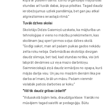
kopā ar puišiem darīts. Esmu organizējis mājturības
stundas arī tuvāk dabai, ārpus pilsētas. Tagad daudz
ierobežojumus uzliek pandēmija, bet gan jau atkal
atgriezīsimies ierastajā ritmā.”
Tuvāk dzīves skolai
Skolotājs Didzis Gaismiņš uzskata, ka mājturība un
tehnoloģijas ir viens no mācību priekšmetiem, kas
skolēnam ļauj spert pirmos soļus dzīves skolā.
“Godīgi sakot, man arī pašam puikas gados nekādu
zelta roku nebija. Darbmācības skolotājs diezgan
daudz slimoja, bet tad, kad stundas notika, visi ļoti
labprāt devāmies uz viņa mazo darbnīciņu.
Saimnieciskajā ziņā daudz iemācījos no opapa, kurš
mājās darīja visu. Un jau no mazām dienām lika pie
darba arī mani, brāli un māsu. Pašam vienmēr
vislabāk paticis darboties ar koku.”
“Vēl tik daudz gribas izdarīt!”
“Vidusskolā bijām liela, draudzīga klase. Vairāki no
mūsējiem tagad saistīti ar pedagoģiju. Būtu