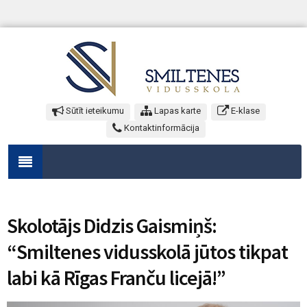
Sūtīt ieteikumu
Lapas karte
E-klase
Kontaktinformācija
Skolotājs Didzis Gaismiņš:
“Smiltenes vidusskolā jūtos tikpat
labi kā Rīgas Franču licejā!”