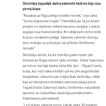
Skolotāja tagadējā darba kabinetā kādreiz bija viņa
pirmā klase.
“Atpakaļ uz Rīgu pilnīgi noteikti nevelk,” viņš saka.
“Esmu atgriezies mājās.” Patiesībā jau tā pa īstam
projām no šejienes nekad neesmu aizgājis. Laukos
pagāja visa mana bērnībā. Arī vēlāk katru brīvo brīdi
braucu vecākiem palīgā. Vasarās vienmēr dzīvoju
šeit, redzēju un priecājos, kā attīstās Smiltenes
novads.”
Skolotājs atzīst, ka šis mācību gads viņam pēc
intensīvās Rīgas dzīves tāds rimtāks. Didža Gaismiņa
pirmā un vienīgā darba vieta līdz šim – Rīgas Franču
licejs, kur viņš sāka strādāt uzreiz pēc augstskolas
beigšanas -sākumā par mājturības skolotāju, vēlāk
bija arī direktores vietnieks saimnieciskajā jomā.
Tagad Didzis Gaismiņš darbu Smiltenes vidusskolā
apvieno ar mājturības skolotāja pienākumiem
Palsmanes pamatskolā.
“Ļoti gribas pabeigt pirms vairāk nekā 30 gadiem