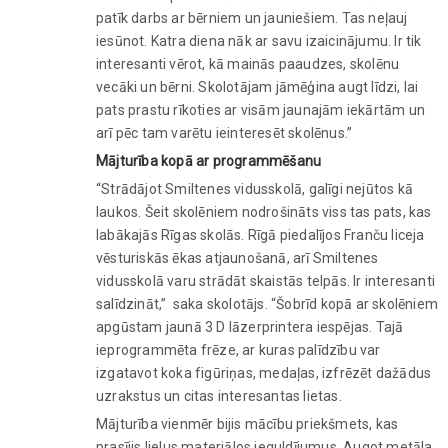
patīk darbs ar bērniem un jauniešiem. Tas neļauj
iesūnot. Katra diena nāk ar savu izaicinājumu. Ir tik
interesanti vērot, kā mainās paaudzes, skolēnu
vecāki un bērni. Skolotājam jāmēģina augt līdzi, lai
pats prastu rīkoties ar visām jaunajām iekārtām un
arī pēc tam varētu ieinteresēt skolēnus.”
Mājturība kopā ar programmēšanu
“Strādājot Smiltenes vidusskolā, galīgi nejūtos kā
laukos. Šeit skolēniem nodrošināts viss tas pats, kas
labākajās Rīgas skolās. Rīgā piedalījos Franču liceja
vēsturiskās ēkas atjaunošanā, arī Smiltenes
vidusskolā varu strādāt skaistās telpās. Ir interesanti
salīdzināt,” saka skolotājs. “Šobrīd kopā ar skolēniem
apgūstam jaunā 3 D lāzerprintera iespējas. Tajā
ieprogrammēta frēze, ar kuras palīdzību var
izgatavot koka figūriņas, medaļas, izfrēzēt dažādus
uzrakstus un citas interesantas lietas.
Mājturība vienmēr bijis mācību priekšmets, kas
prasījis lielus materiālos ieguldījumus. Augot metāla