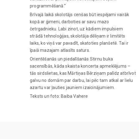
programmēšanā.”
Brīvajā laikā skolotājs cenšas būt iespējami vairāk
kopā ar ģimeni, darboties ar savu mazo
četrgadnieku. Labi zinot, uz kādiem impulsiem
strādā tehnoloģijas, skolotāja dēliņam ir limitēts
laiks, ko viņš var pavadīt, skatoties planšetē. Tai ir
īpaši mazajam atlasīts saturs.
Orientēšanās un piedalīšanās Stirnu buka
sacensībās, kāda skaista koncerta apmeklējums –
tās sirdslietas, kas Mārtiņas Bērziņam palīdz atbrīvot
galvu no domām par darbu, lai pēc tam atkal ar lielu
azartu var ļauties jauniem izaicinājumiem.
Teksts un foto: Baiba Vahere