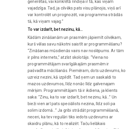
ģenerētas, vai konkrētā rindiņa ir tā, kas viņam
vajadzīga. Tad, ja cilvēks pats visu plānojis, viņš arī
var kontrolēt un prognozēt, vai programma strādās
tā, kā viņam vajag.”
To var izdarīt, bet nezinu, kā…
Kādām zināšanām un prasmēm jāpiemīt cilvēkam,
kurš vēlas savu nākotni saistīt ar programmēšanu?
“Zināšanas mūsdienās vairs nav noslēpums. Ar tām
ir pilns internets,” atzīst skolotājs. “Viena no
programmētājam svarīgākajām prasmēm ir
pašvadīta mācīšanās. Piemēram, dots uzdevums, ko
uzreiz nezini, kā izpildīt. Tad ņem un saskaldi to
mazos uzdevumos, līdz nonāc līdz galvenajam
mērķim. Programmētājam tā ir ikdiena, ja klients
saka: “Zinu, ka to var izdarīt, bet nezinu, kā…” Un
bieži vien arī pats speciālists nezina, līdz soli pa
solim izdomā…” Ja gribi strādāt programmēšanā,
neceri, ka tev regulāri tiks iedots uzdevums ar
skaidru plānu, kā to realizēt. Taču lielākais