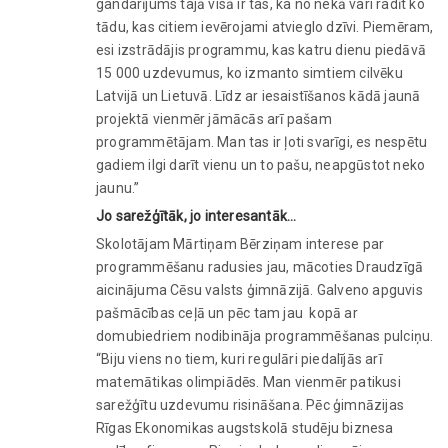
gandarījums tajā visā ir tas, ka no nekā vari radīt ko
tādu, kas citiem ievērojami atvieglo dzīvi. Piemēram,
esi izstrādājis programmu, kas katru dienu piedāvā
15 000 uzdevumus, ko izmanto simtiem cilvēku
Latvijā un Lietuvā. Līdz ar iesaistīšanos kādā jaunā
projektā vienmēr jāmācās arī pašam
programmētājam. Man tas ir ļoti svarīgi, es nespētu
gadiem ilgi darīt vienu un to pašu, neapgūstot neko
jaunu.”
Jo sarežģītāk, jo interesantāk…
Skolotājam Mārtiņam Bērziņam interese par
programmēšanu radusies jau, mācoties Draudzīgā
aicinājuma Cēsu valsts ģimnāzijā. Galveno apguvis
pašmācības ceļā un pēc tam jau kopā ar
domubiedriem nodibināja programmēšanas pulciņu.
“Biju viens no tiem, kuri regulāri piedalījās arī
matemātikas olimpiādēs. Man vienmēr patikusi
sarežģītu uzdevumu risināšana. Pēc ģimnāzijas
Rīgas Ekonomikas augstskolā studēju biznesa