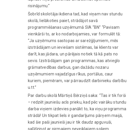
risinājumu.”
Šobrīd skolotāja ikdiena tad, kad viņam nav stundu
skolā, lielākoties paiet, strādājot savā
programmēšanas uzņēmumā SIA “BN” “Pavisam
vienkārši to, ar ko nodarbojamies, var formulēt tā:
“Ja uzņēmums sastopas ar sarežģījumiem, mēs
izstrādājam un ieviešam sistēmas, lai klients var
darīt, kas jādara, un pārējais notiek tā kā pats no
sevis. Izstrādājam gan programmas, kas atvieglo
grāmatvedības darbus, gan dažādu nozaru
uzņēmumiem vajadzīgus rīkus, portālus, caur
kuriem, piemēram, var pārraudzīt darbinieku darbību
u.tt.”
Par darbu skolā Mārtiņš Bērziņš saka: “Tas ir tik forši
– redzēt jauniešu acīs prieku, kad pēc vairāku stundu
darba viņiem izdevies panākt to, ka viņu programma
strādā! Un tikpat liels ir gandarījums pārņem maijā,
kad šie paši jaunieši jau ir tik daudz apguvuši,
salīdzinot ar pirmajiem neveiklajiem soļiem