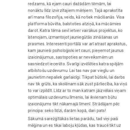
redzams, kā ejam cauri dažādām tēmām, lai
nonāktu līdz izvirzītajiem mērķiem. Tajā aprakstīta
arī mana filozofija, veids, kā notiek mācīšanās. Visa
platforma būvēta, balstoties atziņā, ka mācāmies
darot. Katra tēma sevī ietver vairākus projektus, ko
īstenojam, izmantojot jauniegūtās zināšanas un
prasmes. Interesenti portālā var arī atrast aprakstus,
kam jaunieši psiholoģiski iet cauri, pieņemot jaunus
izaicinājumus, sastopoties ar neveiksmēm un
sasniedzot iecerēto. Svarīgi izvēlēties katra spējām
atbilstošu uzdevumu. Lai tas nav par vieglu un
jaunietim nepaliek garlaicīgi. Tikpat būtiski, lai darbs
nav tik grūts, ka skolēnam sāk zust pārliecība, ka viņš
to var izpildīt. Līdz ar to man katram jāizvēlais viņam
optimālais uzdevumu līmenis, lai ikvienam būtu
izaicinājums tikt nākamajā līmenī. Strādājam pēc
principa: seko līdzi, darām kopā, dari pats!
Sākumā sarežģītākās lietas parādu, tad viņi paši
mēģina un es tikai laboju kļūdas, kas traucē tikt uz