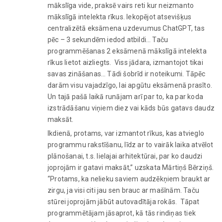
mākslīga vide, praksē vairs reti kur neizmanto
mākslīgā intelekta rīkus. Iekopējot atsevišķus
centralizētā eksāmena uzdevumus ChatGPT, tas
pēc – 3 sekundēm iedod atbildi… Taču
programmēšanas 2 eksāmenā mākslīgā intelekta
rīkus lietot aizliegts. Viss jādara, izmantojot tikai
savas zināšanas… Tādi šobrīd ir noteikumi. Tāpēc
darām visu vajadzīgo, lai apgūtu eksāmenā prasīto.
Un tajā pašā laikā runājam arī par to, ka par koda
izstrādāšanu viņiem diez vai kāds būs gatavs daudz
maksāt.
Ikdienā, protams, var izmantot rīkus, kas atvieglo
programmu rakstīšanu, līdz ar to vairāk laika atvēlot
plānošanai, t.s. lielajai arhitektūrai, par ko daudzi
joprojām ir gatavi maksāt,” uzskata Mārtiņš Bērziņš.
“Protams, ka nelieku saviem audzēkņiem braukt ar
zirgu, ja visi citi jau sen brauc ar mašīnām. Taču
stūrei joprojām jābūt autovadītāja rokās. Tāpat
programmētājam jāsaprot, kā tās rindiņas tiek