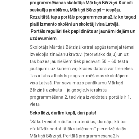
programmēšanas skolotājs Mārtiņš Bērziņš. Kur citi
saskatīja problēmu, Mārtiņš Bērziņš – iespēju.
Rezultātā tapa portāls programmesana2.lv, ko tagad
plaši izmanto skolēni un skolotāji visa Latvijā.
Portāls regulāri tiek papildināts ar jaunām idejām un
uzdevumiem.
Skolotājs Mārtiņš Bērziņš katrai apgūstamajai tēmai
izveidojis zināšanu krātuvi (teorētisko daļu) un uz
tās bāzes jauniešiem tiek piedāvāti 50 – 60 testa
jautājumi, uz kuriem viņi klases datorā var trenēties.
Tas ir labs atbalsts programmēšanas skolotājiem
visa Latvijā. Par savu mazo panākumu Mārtiņš
Bērziņš uzskata – ja google.lv ieraksta
programmēšana 2, tad viņa izveidotais portāls ir 1.
vietā.
Seko līdzi, darām kopā, dari pats!
“Sākot veidot mācību materiālus, domāju, kā tos
efektīvāk nodot tālāk skolēniem,” pieredzē dalās
Mārtiņš Bērziņš. Portālā programmesana2.lv