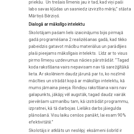
priekšu. Un trešais līmenis jau ir tad, kad viņi paši
labo savas kļūdas un sasniedz izvirzīto mērķi,” stāsta
Mārtiņš Bērziņš.
Dialogā ar mākslīgo intelektu
Skolotājam pašam liels izaicinājums bijis pirmajā
gadā programēšana 2 realizēšanas gadā, kad tikko
pabeidzis gatavot mācību materiālus un parādījies
plaši pieejams mākslīgais intelekts. Līdz ar to visus
pirmo līmeņu uzdevumus nācies pārstrādāt. “Tagad
koda rakstīšana vairs nepavisam nav tā sarežģītākā
lieta. Ar skolēniem daudz jārunā par to, ko nozīmē
mācīties un strādāt kopā ar mākslīgo intelektu, kā
mums jāmaina pieeja. Rindiņu rakstīšana vairs nav
galapunkts, jākāpj vēl augstāk, tagad daudz vairāk
pievēršam uzmanību tam, kā izstrādāt programmu,
izpratnei, kā tā darbojas. Lielāks darbs jāiegulda
plānošanā. Visu laiku cenšos panākt, lai esam 90%
efektivitātē.”
Skolotājs ir atklāts un neslēpj: eksāmeni šobrīd ir