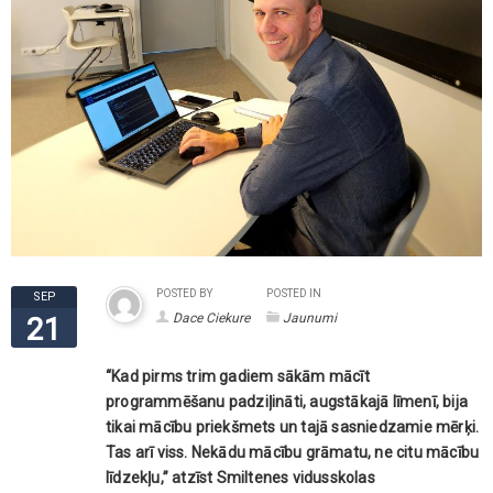
POSTED BY
POSTED IN
SEP
Dace Ciekure
Jaunumi
21
“Kad pirms trim gadiem sākām mācīt
programmēšanu padziļināti, augstākajā līmenī, bija
tikai mācību priekšmets un tajā sasniedzamie mērķi.
Tas arī viss. Nekādu mācību grāmatu, ne citu mācību
līdzekļu,” atzīst Smiltenes vidusskolas