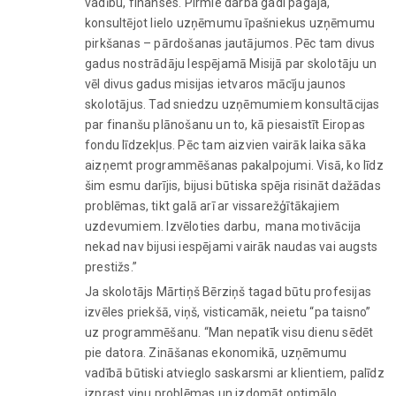
vadību, finanses. Pirmie darba gadi pagāja,
konsultējot lielo uzņēmumu īpašniekus uzņēmumu
pirkšanas – pārdošanas jautājumos. Pēc tam divus
gadus nostrādāju Iespējamā Misijā par skolotāju un
vēl divus gadus misijas ietvaros mācīju jaunos
skolotājus. Tad sniedzu uzņēmumiem konsultācijas
par finanšu plānošanu un to, kā piesaistīt Eiropas
fondu līdzekļus. Pēc tam aizvien vairāk laika sāka
aizņemt programmēšanas pakalpojumi. Visā, ko līdz
šim esmu darījis, bijusi būtiska spēja risināt dažādas
problēmas, tikt galā arī ar vissarežģītākajiem
uzdevumiem. Izvēloties darbu, mana motivācija
nekad nav bijusi iespējami vairāk naudas vai augsts
prestižs.”
Ja skolotājs Mārtiņš Bērziņš tagad būtu profesijas
izvēles priekšā, viņš, visticamāk, neietu “pa taisno”
uz programmēšanu. “Man nepatīk visu dienu sēdēt
pie datora. Zināšanas ekonomikā, uzņēmumu
vadībā būtiski atvieglo saskarsmi ar klientiem, palīdz
izprast viņu problēmas un izdomāt optimālo