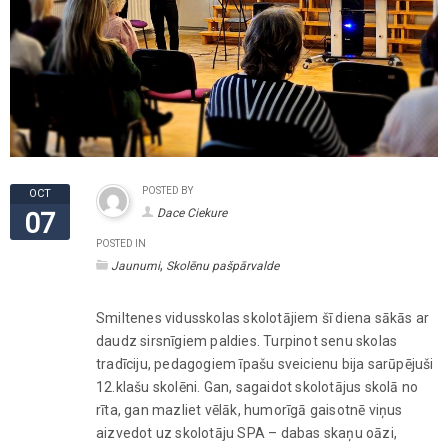
POSTED BY
OCT
Dace Ciekure
07
POSTED IN
,
Jaunumi
Skolēnu pašpārvalde
Smiltenes vidusskolas skolotājiem šī diena sākās ar
daudz sirsnīgiem paldies. Turpinot senu skolas
tradīciju, pedagogiem īpašu sveicienu bija sarūpējuši
12.klašu skolēni. Gan, sagaidot skolotājus skolā no
rīta, gan mazliet vēlāk, humorīgā gaisotnē viņus
aizvedot uz skolotāju SPA – dabas skaņu oāzi,