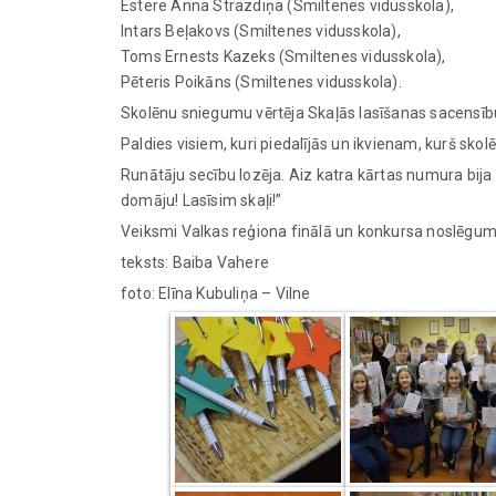
Estere Anna Strazdiņa (Smiltenes vidusskola),
Intars Beļakovs (Smiltenes vidusskola),
Toms Ernests Kazeks (Smiltenes vidusskola),
Pēteris Poikāns (Smiltenes vidusskola).
Skolēnu sniegumu vērtēja Skaļās lasīšanas sacensīb
Paldies visiem, kuri piedalījās un ikvienam, kurš skol
Runātāju secību lozēja. Aiz katra kārtas numura bija 
domāju! Lasīsim skaļi!”
Veiksmi Valkas reģiona finālā un konkursa noslēgum
teksts: Baiba Vahere
foto: Elīna Kubuliņa – Vilne