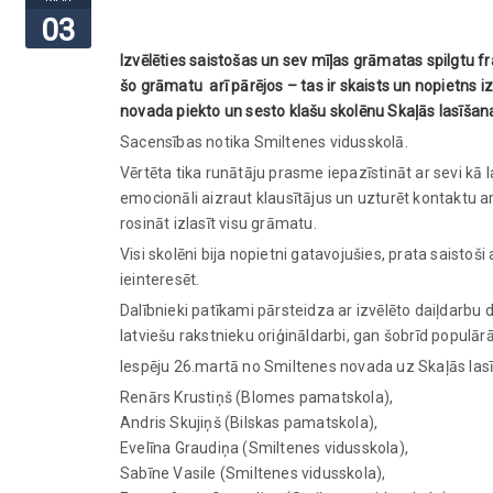
03
Izvēlēties saistošas un sev mīļas grāmatas spilgtu fra
šo grāmatu arī pārējos – tas ir skaists un nopietns
novada piekto un sesto klašu skolēnu Skaļās lasīšana
Sacensības notika Smiltenes vidusskolā.
Vērtēta tika runātāju prasme iepazīstināt ar sevi kā
emocionāli aizraut klausītājus un uzturēt kontaktu ar 
rosināt izlasīt visu grāmatu.
Visi skolēni bija nopietni gatavojušies, prata saistoši
ieinteresēt.
Dalībnieki patīkami pārsteidza ar izvēlēto daiļdarbu
latviešu rakstnieku oriģināldarbi, gan šobrīd populār
Iespēju 26.martā no Smiltenes novada uz Skaļās lasī
Renārs Krustiņš (Blomes pamatskola),
Andris Skujiņš (Bilskas pamatskola),
Evelīna Graudiņa (Smiltenes vidusskola),
Sabīne Vasile (Smiltenes vidusskola),