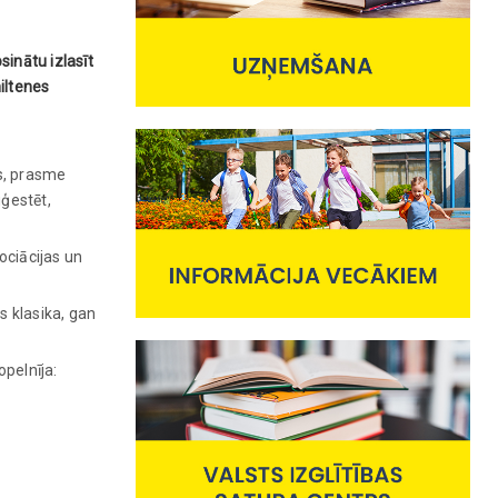
sinātu izlasīt
iltenes
ps, prasme
uģestēt,
sociācijas un
s klasika, gan
pelnīja: