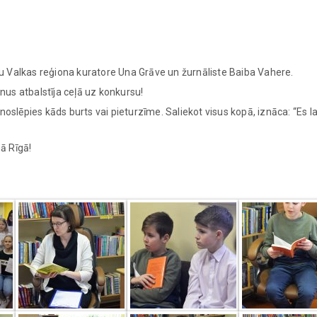
u Valkas reģiona kuratore Una Grāve un žurnāliste Baiba Vahere.
ēnus atbalstīja ceļā uz konkursu!
noslēpies kāds burts vai pieturzīme. Saliekot visus kopā, iznāca: “Es l
ā Rīgā!