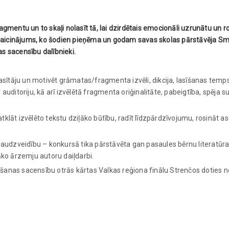
gmentu un to skaļi nolasīt tā, lai dzirdētais emocionāli uzrunātu un ro
 izaicinājums, ko šodien pieņēma un godam savas skolas pārstāvēja Sm
s sacensību dalībnieki.
 lasītāju un motivēt grāmatas/fragmenta izvēli, dikcija, lasīšanas tem
auditoriju, kā arī izvēlētā fragmenta oriģinalitāte, pabeigtība, spēja s
 atklāt izvēlēto tekstu dziļāko būtību, radīt līdzpārdzīvojumu, rosināt a
 daudzveidību – konkursā tika pārstāvēta gan pasaules bērnu literatūra
āko ārzemju autoru daiļdarbi.
šanas sacensību otrās kārtas Valkas reģiona finālu Strenčos doties no