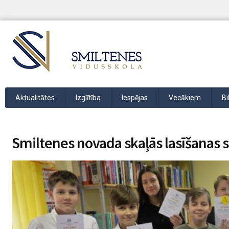
Aktualitātes
Izglītība
Iespējas
Vecākiem
Bi
Smiltenes novada skaļās lasīšanas 