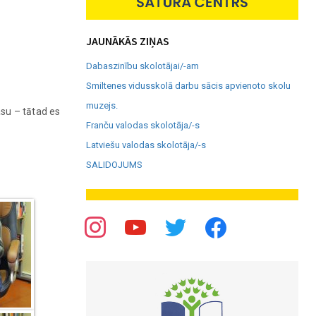
JAUNĀKĀS ZIŅAS
Dabaszinību skolotājai/-am
Smiltenes vidusskolā darbu sācis apvienoto skolu
muzejs.
asu – tātad es
Franču valodas skolotāja/-s
Latviešu valodas skolotāja/-s
SALIDOJUMS