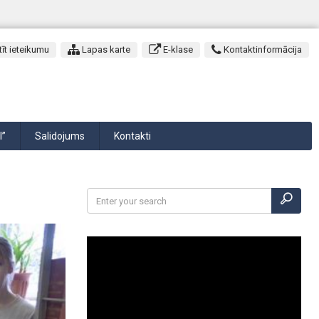
īt ieteikumu
Lapas karte
E-klase
Kontaktinformācija
I”
Salidojums
Kontakti