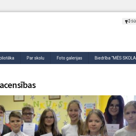
Sūt
bliotēka
Par skolu
Foto galerijas
Biedrība “MĒS SKOLA
sacensības