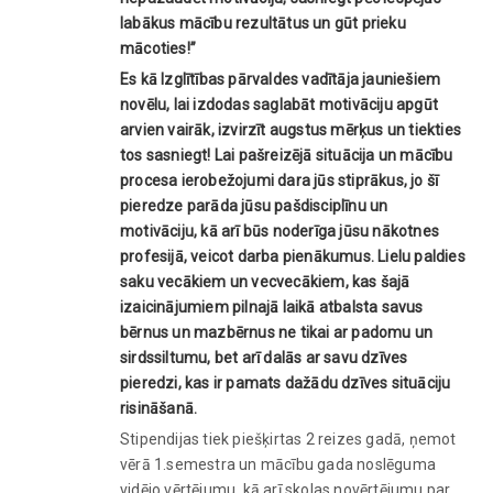
labākus mācību rezultātus un gūt prieku
mācoties!”
Es kā Izglītības pārvaldes vadītāja jauniešiem
novēlu, lai izdodas saglabāt motivāciju apgūt
arvien vairāk, izvirzīt augstus mērķus un tiekties
tos sasniegt! Lai pašreizējā situācija un mācību
procesa ierobežojumi dara jūs stiprākus, jo šī
pieredze parāda jūsu pašdisciplīnu un
motivāciju, kā arī būs noderīga jūsu nākotnes
profesijā, veicot darba pienākumus. Lielu paldies
saku vecākiem un vecvecākiem, kas šajā
izaicinājumiem pilnajā laikā atbalsta savus
bērnus un mazbērnus ne tikai ar padomu un
sirdssiltumu, bet arī dalās ar savu dzīves
pieredzi, kas ir pamats dažādu dzīves situāciju
risināšanā.
Stipendijas tiek piešķirtas 2 reizes gadā, ņemot
vērā 1.semestra un mācību gada noslēguma
vidējo vērtējumu, kā arī skolas novērtējumu par