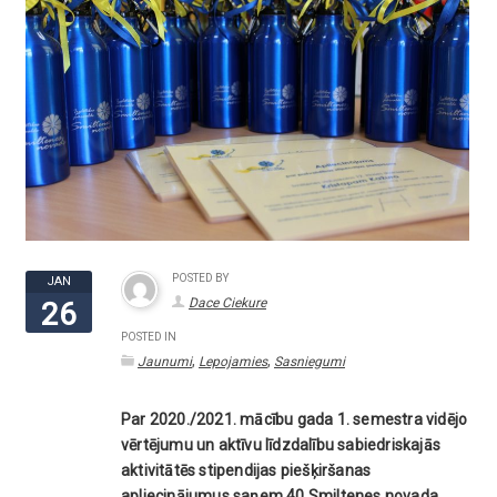
POSTED BY
JAN
Dace Ciekure
26
POSTED IN
,
,
Jaunumi
Lepojamies
Sasniegumi
Par 2020./2021. mācību gada 1. semestra vidējo
vērtējumu un aktīvu līdzdalību sabiedriskajās
aktivitātēs stipendijas piešķiršanas
apliecinājumus saņem 40 Smiltenes novada