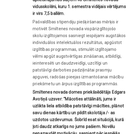
vidusskolēni, kuru 1. semestra vidējais vērtējums
ir virs 7,5 ballēm.
Pašvaldības stipendiju piešķiršanas mērķis ir
motivēt Smiltenes novada vispārizglītojošo
skolu izglītojamos sasniegt iespējami augstākos
individuālos intelektuālos rezultātus, apgūstot
izglītības programmas, stimulēt izglītojamo
vēlmi apgūt augstvērtīgas zināšanas, atbildīgi,
ieinteresēti un daudzveidīgi, uzcītīgi un
patstāvīgi darboties padziļinātai prasmju
apguvei, radošas pieejas izmantošanai mācību
priekšmetu un ārpus izglītības programmās.
Smiltenes novada domes priekšsēdētājs Edgars
Avotiņš uzsver: “Mācoties attālināti, jums ir
uzlikta liela atbildība patstāvīgi mācīties, plānot
savu dienas kārtību un pildīt skolotāja /- as
uzdotos uzdevumus. Šobrīd esat situācijā, kurā
ļoti daudz atkarīgs no jums pašiem. Novēlu
nepazaudēt motivāciju, sasniegt pēc iespējās