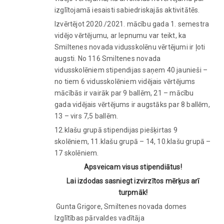
izglītojamā iesaisti sabiedriskajās aktivitātēs.
Izvērtējot 2020./2021. mācību gada 1. semestra
vidējo vērtējumu, ar lepnumu var teikt, ka
Smiltenes novada vidusskolēnu vērtējumi ir ļoti
augsti. No 116 Smiltenes novada
vidusskolēniem stipendijas saņem 40 jaunieši –
no tiem 6 vidusskolēniem vidējais vērtējums
mācībās ir vairāk par 9 ballēm, 21 – mācību
gada vidējais vērtējums ir augstāks par 8 ballēm,
13 – virs 7,5 ballēm.
12.klašu grupā stipendijas piešķirtas 9
skolēniem, 11.klašu grupā – 14, 10.klašu grupā –
17 skolēniem.
Apsveicam visus stipendiātus!
Lai izdodas sasniegt izvirzītos mērķus arī
turpmāk!
Gunta Grigore, Smiltenes novada domes
Izglītības pārvaldes vadītāja