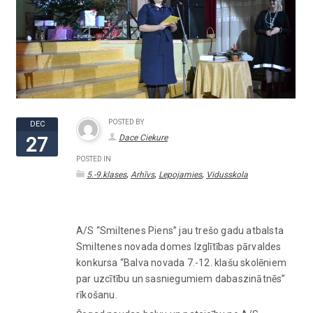
POSTED BY
DEC
Dace Ciekure
27
POSTED IN
,
,
,
5.-9.klases
Arhīvs
Lepojamies
Vidusskola
A/S “Smiltenes Piens” jau trešo gadu atbalsta
Smiltenes novada domes Izglītības pārvaldes
konkursa “Balva novada 7.-12. klašu skolēniem
par uzcītību un sasniegumiem dabaszinātnēs”
rīkošanu.