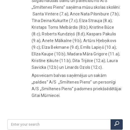
Šogad naudas balvu un pateicību no A/S
„Smiltenes Piens” saņēma mūsu skolas skolēni:
Santa Vintere (7.a); Ance Nata Pilsnibure (7.b);
Tīna Deina Kukurīte (7.c); Elza Strauja (8.a);
Kristaps Toms Melbārdis (8.b); Kristīne Būce
(8.c); Roberts Kundziņš (8.d); Kaspars Pakulis
(9.a); Anete Mālkalne (9.b); Artūrs Hļebņikovs
(9.c); Elza Bekmane (9.d); Emīls Lapiņš (10.a);
Elīza Kaupe (10.b); Madara Māra Grigore (11.a);
Kristīne Ķikute (11.b); Dita Trijēce (12.a); Laura
Savicka (12.b) un Linards Ozols (12.c).
Apsveicam balvas saņēmējus un sakām
„paldies” A/S „Smiltenes Piens” un personīgi
A/S „Smiltenes Piens” padomes priekšsēdētājai
Gitai Mūrniecei.