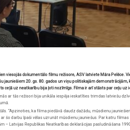
en viesojās dokumentālo filmu režisore, ASV latviete Māra Pelēce. Vie
iešu jauniešiem 20. gs. 80. gados un viņu politiskajām demonstrācijām, 
sts ceļā uz neatkarību bija ļoti nozīmīgs. Filma ir arī stāsts par ceļu 
nās ar tās režisori bija unikāla iespēja ieskatīties trimdas latviešu dzī
rumā.
 vitāls. “Apzinoties, ka filma piedāvā daudz dažādu, mūsdienu jauniešiem
 ar šo darbu īpaši vēlas uzrunāt mūsdienu jauniešus. Par katru filmas e
tām – Latvijas Republikas Neatkarības deklarācijas pasludināšana 1990