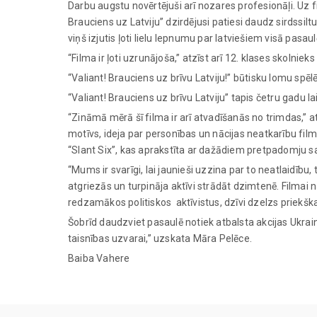
Darbu augstu novērtējuši arī nozares profesionāļi. Uz f
Brauciens uz Latviju” dzirdējusi patiesi daudz sirdssilt
viņš izjutis ļoti lielu lepnumu par latviešiem visā pasa
“Filma ir ļoti uzrunājoša,” atzīst arī 12. klases skolnieks
“Valiant! Brauciens uz brīvu Latviju!” būtisku lomu sp
“Valiant! Brauciens uz brīvu Latviju” tapis četru gadu l
“Zināmā mērā šī filma ir arī atvadīšanās no trimdas,”
motīvs, ideja par personības un nācijas neatkarību fil
“Slant Six”, kas aprakstīta ar dažādiem pretpadomju s
“Mums ir svarīgi, lai jaunieši uzzina par to neatlaidību
atgriezās un turpināja aktīvi strādāt dzimtenē. Filmai n
redzamākos politiskos aktīvistus, dzīvi dzelzs priekška
Šobrīd daudzviet pasaulē notiek atbalsta akcijas Ukrain
taisnības uzvarai,” uzskata Māra Pelēce.
Baiba Vahere