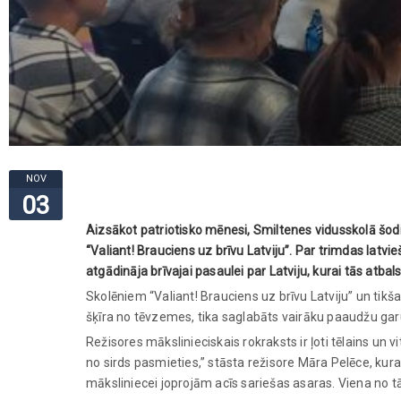
NOV
03
Aizsākot patriotisko mēnesi, Smiltenes vidusskolā šodi
“Valiant! Brauciens uz brīvu Latviju”. Par trimdas latv
atgādināja brīvajai pasaulei par Latviju, kurai tās atbal
Skolēniem “Valiant! Brauciens uz brīvu Latviju” un tikša
šķīra no tēvzemes, tika saglabāts vairāku paaudžu ga
Režisores mākslinieciskais rokraksts ir ļoti tēlains un
no sirds pasmieties,” stāsta režisore Māra Pelēce, kura
māksliniecei joprojām acīs sariešas asaras. Viena no 