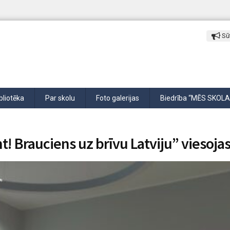
Sūt
bliotēka
Par skolu
Foto galerijas
Biedrība “MĒS SKOLA
t! Brauciens uz brīvu Latviju” viesoja