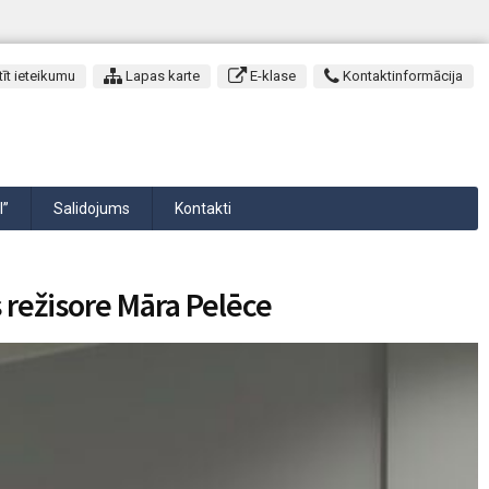
īt ieteikumu
Lapas karte
E-klase
Kontaktinformācija
I”
Salidojums
Kontakti
s režisore Māra Pelēce