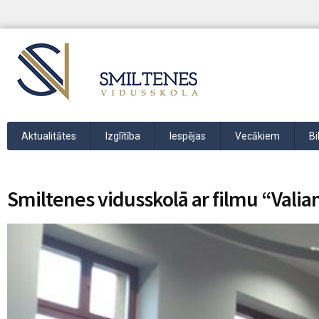
Aktualitātes
Izglītība
Iespējas
Vecākiem
Bi
Smiltenes vidusskolā ar filmu “Valian