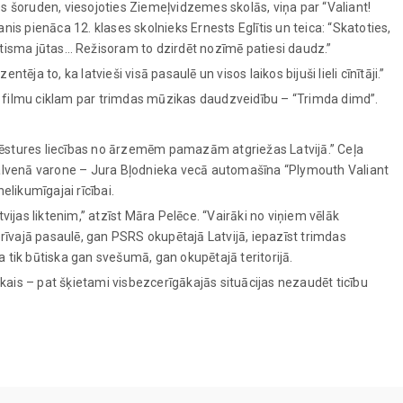
es šoruden, viesojoties Ziemeļvidzemes skolās, viņa par “Valiant!
nis pienāca 12. klases skolnieks Ernests Eglītis un teica: “Skatoties,
triotisma jūtas… Režisoram to dzirdēt nozīmē patiesi daudz.”
tēja to, ka latvieši visā pasaulē un visos laikos bijuši lieli cīnītāji.”
lo filmu ciklam par trimdas mūzikas daudzveidību – “Trimda dimd”.
 vēstures liecības no ārzemēm pamazām atgriežas Latvijā.” Ceļa
s galvenā varone – Jura Bļodnieka vecā automašīna “Plymouth Valiant
likumīgajai rīcībai.
vijas liktenim,” atzīst Māra Pelēce. “Vairāki no viņiem vēlāk
 brīvajā pasaulē, gan PSRS okupētajā Latvijā, iepazīst trimdas
a tik būtiska gan svešumā, gan okupētajā teritorijā.
kais – pat šķietami visbezcerīgākajās situācijas nezaudēt ticību