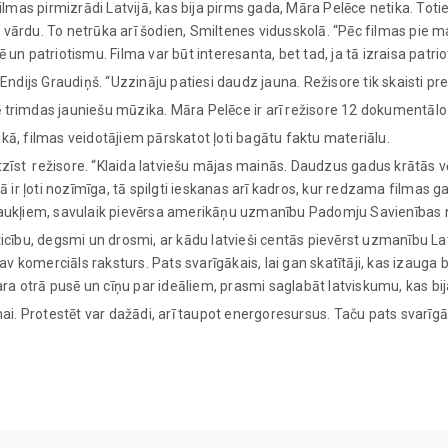
ilmas pirmizrādi Latvijā, kas bija pirms gada, Māra Pelēce netika. Toti
u vārdu. To netrūka arī šodien, Smiltenes vidusskolā. “Pēc filmas pie ma
ulē un patriotismu. Filma var būt interesanta, bet tad, ja tā izraisa pa
 Endijs Graudiņš. “Uzzināju patiesi daudz jauna. Režisore tik skaisti prezen
ēlē trimdas jauniešu mūzika. Māra Pelēce ir arī režisore 12 dokumentā
aikā, filmas veidotājiem pārskatot ļoti bagātu faktu materiālu.
 atzīst režisore. “Klaida latviešu mājas mainās. Daudzus gadus krātās
mā ir ļoti nozīmīga, tā spilgti ieskanas arī kadros, kur redzama filma
aukļiem, savulaik pievērsa amerikāņu uzmanību Padomju Savienības ne
, ticību, degsmi un drosmi, ar kādu latvieši centās pievērst uzmanību Lat
av komerciāls raksturs. Pats svarīgākais, lai gan skatītāji, kas izauga
ra otrā pusē un cīņu par ideāliem, prasmi saglabāt latviskumu, kas bij
ai. Protestēt var dažādi, arī taupot energoresursus. Taču pats svarīgā