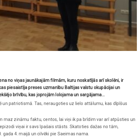
na no viņas jaunākajām filmām, kuru noskatījās arī skolēni, ir
kas piesaistīja preses uzmanību Baltijas valstu okupācijai un
uz iekšējo brīvību, kas joprojām lolojama un sargājama…
vē un patriotismā. Tas, neraugoties uz lielo attālumu, kas dīpīšus
 maz zināmu faktu, centos, lai viņi ik pa brīdim var arī atpūsties un
pizodi viņai ir savs īpašais stāsts. Skatoties dažas no tām,
. gada 4. maijā un cilvēki pie Saeimas nama.