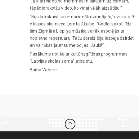
Tā ir arī viena no mammas mīļākajām dziesmām,
tāpēc ierakstīju video, ko viņai vēlāk aizsūtīšu.”
“Bija ļoti skaisti un emocionāli uzrunājoši,” uzskata 9.
c klases skolniece Loreta Džuibe. “Godīgi sakot, līdz
šim Zigmāra Liepiņa mūzika vairāk asociējās ar
nopietno repertuāru. Taču šoreiz bija iespēja dzirdēt
arī vairākas jautras melodijas. Jauki!”
Pasākums notika ar kultūrizglītības programmas
“Latvijas skolas soma” atbalstu.
Baiba Vahere