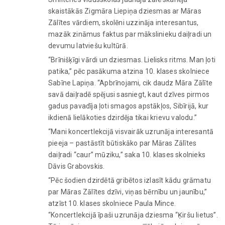
skaistākās Zigmāra Liepiņa dziesmas ar Māras
Zālītes vārdiem, skolēni uzzināja interesantus,
mazāk zināmus faktus par mākslinieku daiļradi un
devumu latviešu kultūrā.
“Brīnišķīgi vārdi un dziesmas. Lielisks ritms. Man ļoti
patika,” pēc pasākuma atzina 10. klases skolniece
Sabīne Lapiņa. “Apbrīnojami, cik daudz Māra Zālīte
savā daiļradē spējusi sasniegt, kaut dzīves pirmos
gadus pavadīja ļoti smagos apstākļos, Sibīrijā, kur
ikdienā lielākoties dzirdēja tikai krievu valodu.”
“Mani koncertlekcijā visvairāk uzrunāja interesantā
pieeja – pastāstīt būtiskāko par Māras Zālītes
daiļradi “caur” mūziku,” saka 10. klases skolnieks
Dāvis Grabovskis.
“Pēc šodien dzirdētā gribētos izlasīt kādu grāmatu
par Māras Zālītes dzīvi, viņas bērnību un jaunību,”
atzīst 10. klases skolniece Paula Mince.
“Koncertlekcijā īpaši uzrunāja dziesma “Ķiršu lietus”.