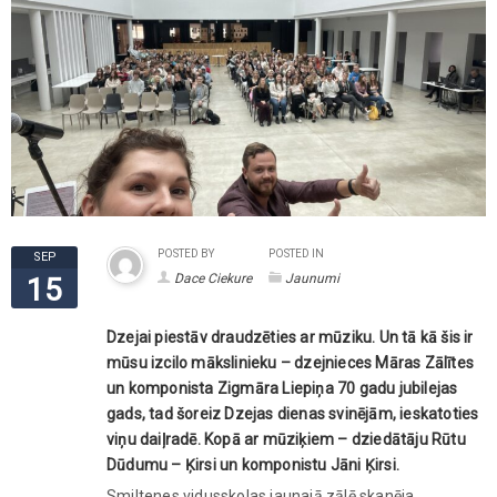
POSTED BY
POSTED IN
SEP
Dace Ciekure
Jaunumi
15
Dzejai piestāv draudzēties ar mūziku. Un tā kā šis ir
mūsu izcilo mākslinieku – dzejnieces Māras Zālītes
un komponista Zigmāra Liepiņa 70 gadu jubilejas
gads, tad šoreiz Dzejas dienas svinējām, ieskatoties
viņu daiļradē. Kopā ar mūziķiem – dziedātāju Rūtu
Dūdumu – Ķirsi un komponistu Jāni Ķirsi.
Smiltenes vidusskolas jaunajā zālē skanēja