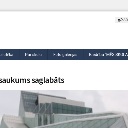
Sūt
bliotēka
Par skolu
Foto galerijas
Biedrība “MĒS SKOLA
osaukums saglabāts