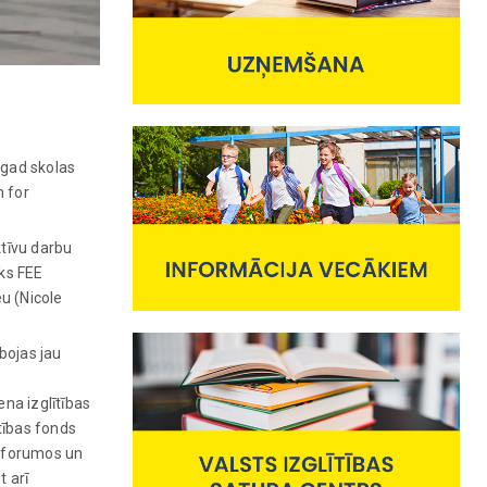
ogad skolas
n for
tīvu darbu
iks FEE
u (Nicole
bojas jau
ena izglītības
ītības fonds
s forumos un
t arī