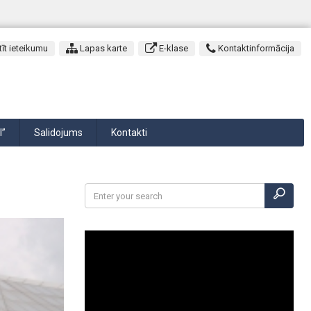
īt ieteikumu
Lapas karte
E-klase
Kontaktinformācija
I”
Salidojums
Kontakti