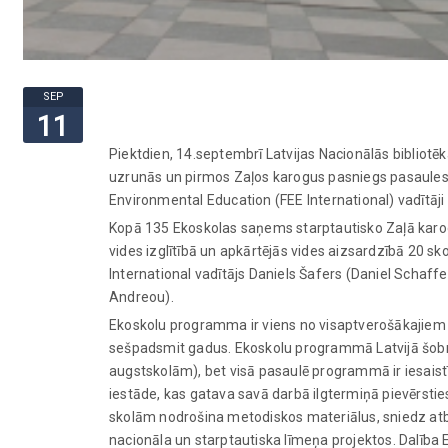
SEP
11
Piektdien, 14.septembrī Latvijas Nacionālās bibliot
uzrunās un pirmos Zaļos karogus pasniegs pasaules v
Environmental Education (FEE International) vadītāji
Kopā 135 Ekoskolas saņems starptautisko Zaļā karog
vides izglītībā un apkārtējās vides aizsardzībā 20 s
International vadītājs Daniels Šafers (Daniel Schaf
Andreou).
Ekoskolu programma ir viens no visaptverošākajiem u
sešpadsmit gadus. Ekoskolu programmā Latvijā šobrīd
augstskolām), bet visā pasaulē programmā ir iesaistī
iestāde, kas gatava savā darbā ilgtermiņā pievērsties
skolām nodrošina metodiskos materiālus, sniedz at
nacionāla un starptautiska līmeņa projektos. Dalība 