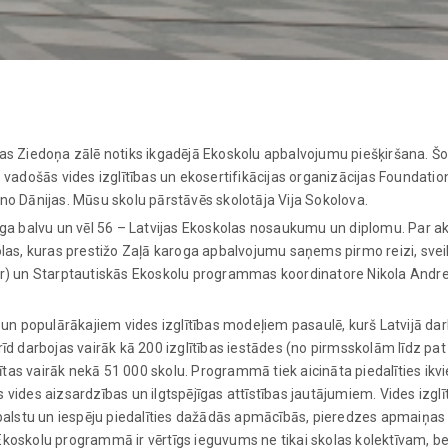
ēkas Ziedoņa zālē notiks ikgadējā Ekoskolu apbalvojumu piešķiršana. Š
adošās vides izglītības un ekosertifikācijas organizācijas Foundatio
 no Dānijas. Mūsu skolu pārstāvēs skolotāja Vija Sokolova.
a balvu un vēl 56 – Latvijas Ekoskolas nosaukumu un diplomu. Par ak
kolas, kuras prestižo Zaļā karoga apbalvojumu saņems pirmo reizi, sve
fer) un Starptautiskās Ekoskolu programmas koordinatore Nikola Andre
n populārākajiem vides izglītības modeļiem pasaulē, kurš Latvijā dar
 darbojas vairāk kā 200 izglītības iestādes (no pirmsskolām līdz pat
tas vairāk nekā 51 000 skolu. Programmā tiek aicināta piedalīties ikvi
 vides aizsardzības un ilgtspējīgas attīstības jautājumiem. Vides izgl
balstu un iespēju piedalīties dažādās apmācībās, pieredzes apmaiņa
Ekoskolu programmā ir vērtīgs ieguvums ne tikai skolas kolektīvam, be