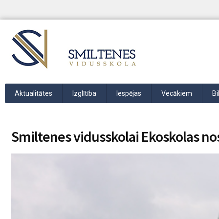
Aktualitātes
Izglītība
Iespējas
Vecākiem
Bi
Smiltenes vidusskolai Ekoskolas n